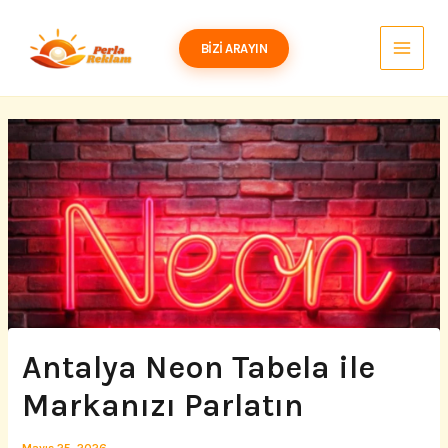
İçeriğe
atla
BIZI ARAYIN
Antalya Neon Tabela ile
Markanızı Parlatın