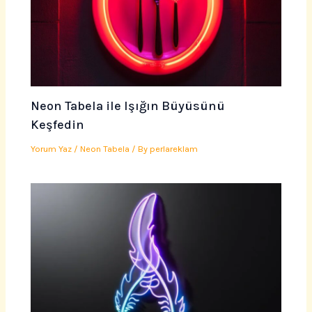
Neon Tabela ile Işığın Büyüsünü
Keşfedin
Yorum Yaz
/
Neon Tabela
/ By
perlareklam