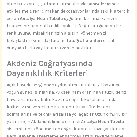
atan bir ziyaretçi, ortamın atmosferiyle saniyeler içinde
etkileşime girer. İç mekan dekorasyonlarında sıklıkla tercih
edilen
Antalya Neon Tabela
uygulamaları, markanızın
hikayesini sanatsal bir dille anlatır. Doğru kurgulanan bir
renk uyumu
misafirlerinizin algısını yönetmenizi
kolaylaştırırken, oluşturulan
fotoğraf alanları
dijital
dünyada hızla yayılmanıza zemin hazırlar.
Akdeniz Coğrafyasında
Dayanıklılık Kriterleri
Açık havada sergilenen aydınlatma ürünleri, yıl boyunca
yoğun güneş ışınlarına, yüksek nem oranına ve tuzlu deniz
havasına maruz kalır. Bu zorlu coğrafi koşullar altında
kalitesiz malzemelerin kullanımı, kısa sürede renk
solmalarına ve teknik arızalara yol açabilir. Uzun ömürlü bir
yatırım için Akdeniz iklimine dirençli
Antalya Neon Tabela
sistemlerine yönelmek en doğru karardır. Hava şartlarına
karşı
dayanıklı malzemeler
seçmek sizi sürekli yenileme