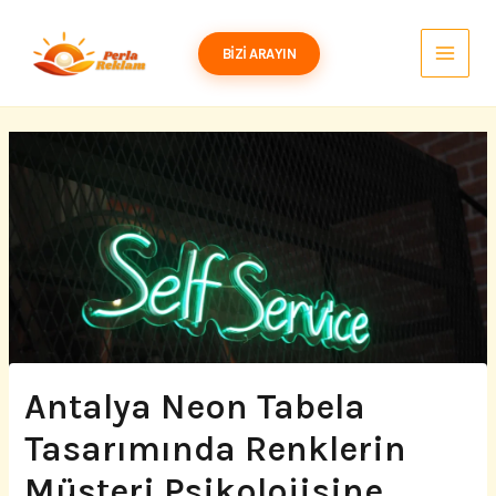
İçeriğe
atla
BIZI ARAYIN
Antalya Neon Tabela
Tasarımında Renklerin
Müşteri Psikolojisine