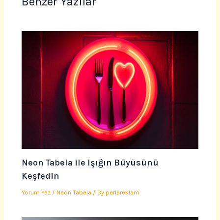
Benzer Yazılar
Neon Tabela ile Işığın Büyüsünü
Keşfedin
Yorum Yaz
/
Neon Tabela
/ By
perlareklam