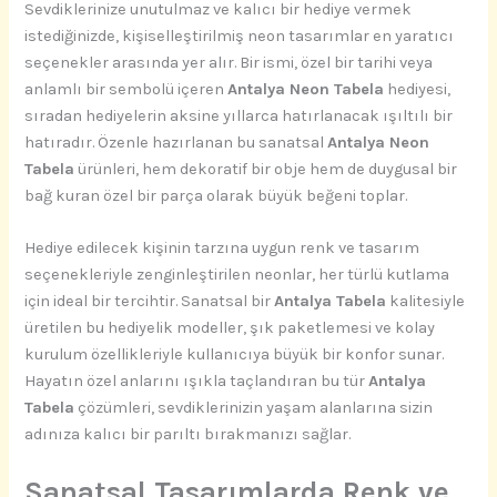
Sevdiklerinize unutulmaz ve kalıcı bir hediye vermek
istediğinizde, kişiselleştirilmiş neon tasarımlar en yaratıcı
seçenekler arasında yer alır. Bir ismi, özel bir tarihi veya
anlamlı bir sembolü içeren
Antalya Neon Tabela
hediyesi,
sıradan hediyelerin aksine yıllarca hatırlanacak ışıltılı bir
hatıradır. Özenle hazırlanan bu sanatsal
Antalya Neon
Tabela
ürünleri, hem dekoratif bir obje hem de duygusal bir
bağ kuran özel bir parça olarak büyük beğeni toplar.
Hediye edilecek kişinin tarzına uygun renk ve tasarım
seçenekleriyle zenginleştirilen neonlar, her türlü kutlama
için ideal bir tercihtir. Sanatsal bir
Antalya Tabela
kalitesiyle
üretilen bu hediyelik modeller, şık paketlemesi ve kolay
kurulum özellikleriyle kullanıcıya büyük bir konfor sunar.
Hayatın özel anlarını ışıkla taçlandıran bu tür
Antalya
Tabela
çözümleri, sevdiklerinizin yaşam alanlarına sizin
adınıza kalıcı bir parıltı bırakmanızı sağlar.
Sanatsal Tasarımlarda Renk ve