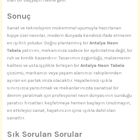
olan bir başyapıt haline gelir.
Sonuç
Sanat ve teknolojinin mükemmel uyumuyla hazırlanan
kişiye özel neonlar, modern dünyada kendinizi ifade etmenin
en ışıltılı yoludur. Doğru planlanmış bir
Antalya Neon
Tabela
yatırımı, mekanınıza sadece bir aydınlatma değil, bir
ruh ve kimlik kazandırır. Tasarımın özgünlüğü, malzemenin
kalitesi ve usta işçilikle birleşen bir
Antalya Neon Tabela
çözümü, markanızı veya yaşam alanınızı rakiplerinden
ayıran en parlak imza olacaktır. Hayallerinizi ışıkla
sınırsızca yansıtmak ve mekanlarınızda sanatsal bir
devrim yaratmak için profesyonel neon dünyasının sunduğu
yaratıcı fırsatları keşfetmeye hemen başlayın. Unutmayın,
en etkileyici sanat, hayatınızın içine ışıkla dahil olan
sanattır.
Sık Sorulan Sorular