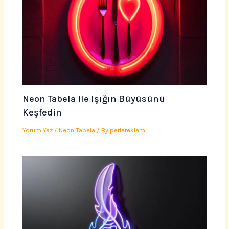
Neon Tabela ile Işığın Büyüsünü
Keşfedin
Yorum Yaz
/
Neon Tabela
/ By
perlareklam