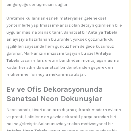
bir gerçeğe dönüşmesini sağlar.
Üretimde kullanılan esnek materyaller, geleneksel
yöntemlerle yapılması imkansız olan detaylı çizimlerin bile
uygulanmasına olanak tanır. Sanatsal bir
Antalya Tabela
anlayışıyla hazırlanan bu ürünler, yüksek çözünürlüklü
işçilikleri sayesinde hem gündüz hem de gece kusursuz
görünür. Markanızın imzasını taşıyan bu özel
Antalya
Tabela
tasarımları, üretim bandından montaj aşamasına
kadar her adımda sanatsal bir denetimden geçerek en
mükemmel formuyla mekanınıza ulaşır.
Ev ve Ofis Dekorasyonunda
Sanatsal Neon Dokunuşlar
Neon sanatı, ticari alanların dışına çıkarak modern evlerin
ve prestijli ofislerin en gözde dekoratif parçalarından biri
haline gelmiştir. Salonunuzda yer alan motivasyonel bir
Antalya Neon Tabela
yazısı, yaşam alanınıza modern bir