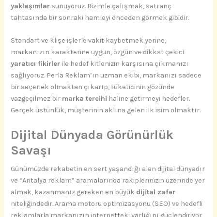
yaklaşımlar
sunuyoruz. Bizimle çalışmak, satranç
tahtasında bir sonraki hamleyi önceden görmek gibidir.
Standart ve klişe işlerle vakit kaybetmek yerine,
markanızın karakterine uygun, özgün ve dikkat çekici
yaratıcı fikirler
ile hedef kitlenizin karşısına çıkmanızı
sağlıyoruz. Perla Reklam’ın uzman ekibi, markanızı sadece
bir seçenek olmaktan çıkarıp, tüketicinin gözünde
vazgeçilmez bir
marka tercihi
haline getirmeyi hedefler.
Gerçek üstünlük, müşterinin aklına gelen ilk isim olmaktır.
Dijital Dünyada Görünürlük
Savaşı
Günümüzde rekabetin en sert yaşandığı alan dijital dünyadır
ve “Antalya reklam” aramalarında rakiplerinizin üzerinde yer
almak, kazanmanız gereken en büyük
dijital zafer
niteliğindedir. Arama motoru optimizasyonu (SEO) ve hedefli
reklamlarla markanızın internetteki varlığını güçlendiriyor,