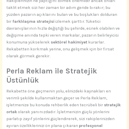
Rakiplerinizin ne yaptığını bilmek önemlidir ancak onları
taklit etmek sizi her zaman bir adım geride bırakır; bu
yüzden pazarın açıklarını bulan ve bu boşlukları dolduran
bir
farklılaşma stratejisi
izlemek şarttır. Tüketici
davranışlarının hızla değiştiği bu şehirde, esnek olabilen ve
değişime anında tepki veren markalar, pazarın belirleyicisi
konumuna yükselerek
sektörel hakimiyet
kurarlar.
Rekabetten korkmak yerine, onu gelişmek için bir fırsat
olarak görmek gerekir.
Perla Reklam ile Stratejik
Üstünlük
Rekabette öne geçmenin yolu, elinizdeki kaynakları en
verimli şekilde kullanmaktan geçer ve Perla Reklam,
işletmenize bu konuda rehberlik eden tecrübeli bir
stratejik
ortak
olarak yanınızdadır. İşletmenizin güçlü yönlerini
parlatıp zayıf yönlerini güçlendirerek, sizi rakiplerinizden
ayıran özelliklerinizi ön plana çıkaran
profesyonel