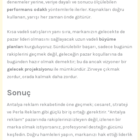
denemeler yerine, veriye dayalı ve sonucu ölçülebilen
performans odaklı
yöntemlerle ilerler. Kaynakları doğru
kullanan, yarışı her zaman önde götürür.
Kısa vadeli satışların yanı sıra, markanızın gelecekte de
pazar lideri olmasını sağlayacak uzun vadeli
büyüme
planları
kurguluyoruz. Sürdürülebilir başarı, sadece bugünün
rakiplerini geçmek değil, geleceğin pazar koşullarına da
bugünden hazır olmak demektir; bu da ancak vizyoner bir
gelecek projeksiyonu
ile mümkündür. Zirveye çıkmak
zordur, orada kalmak daha zordur.
Sonuç
Antalya reklam rekabetinde öne geçmek; cesaret, strateji
ve Perla Reklam gibi güçlü bir iş ortağı gerektirir. “Antalya
reklam” pazarında rakiplerinizi izleyen değil, izlenen bir
marka olmak istiyorsanız, profesyonel desteğin gücünü
keşfedin. Doğru hamleleri yapın, markanızı hak ettiği liderlik