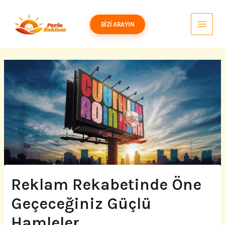
İçeriğe
atla
BIZI ARAYIN
Reklam Rekabetinde Öne
Geçeceğiniz Güçlü
Hamleler