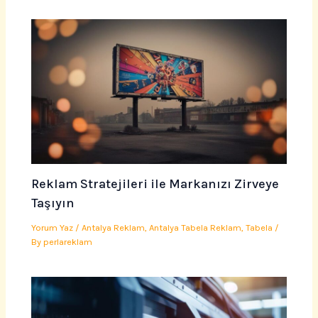
Reklam Stratejileri ile Markanızı Zirveye
Taşıyın
Yorum Yaz
/
Antalya Reklam
,
Antalya Tabela Reklam
,
Tabela
/
By
perlareklam