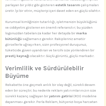
parlayan bir yıldız gibi gösteren
estetik tasarım
çalışmaları
üretir. İyi bir vitrin, müşteriyi içeri davet eden en güçlü silahtır.
Kurumsal kimliğinizin tutarlılığı, işletmenizin büyüklüğünü
ve ciddiyetini gösteren en önemli referanstır; bu yüzden
logonuzdan tabelanıza kadar her detayda bir
marka
bütünlüğü
sağlamanız gerekir. Rakipleriniz amatör
görsellerle uğraşırken, sizin profesyonel duruşunuz,
tüketicide güven uyandıran ve tercihi size yönlendiren bir
prestij kaynağı
olacaktır. Güçlü görüntü, güçlü markadır.
Verimlilik ve Sürdürülebilir
Büyüme
Rekabette öne geçmek anlık bir olay değil, sürekli devam
eden bir süreçtir; bu nedenle reklam yatırımlarınızın size
sürekli kazanç sağlayan bir
yatırım getirisi
(ROI) modeline
dayanması gerekir. Perla Reklam, bütçenizi boşa harcatan