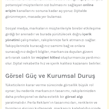
potansiyel müşterilerin sizi bulmasını sağlayan
online
erişim
kanallarını sonuna kadar açıyoruz. Dijitalde
görünmeyen, masada yer bulamaz.
Sosyal medya, markaların müşterileriyle birebir etkileşime
girdiği bir arenadır ve burada yürütülecek doğru
içerik
yönetimi
çalışmaları, rakiplerinize fark atmanızı sağlar.
Takipçilerinizle kuracağınız samimi bağ ve onlara
sunacağınız değerli bilgiler, markanıza duyulan güveni
artırarak sadık bir
müşteri kitlesi
oluşturmanıza yardımcı
olur. Dijital rekabette hız ve içerik kalitesi kazananı belirler.
Görsel Güç ve Kurumsal Duruş
Tüketicilerin karar verme sürecinde görsellik büyük rol
oynar; bu nedenle markanızın tasarımı, rakiplerinizden
daha profesyonel ve daha estetik bir
görsel algı
yaratmalıdır. Perla Reklam’ın tasarımcıları, renklerin ve
formların gücünü kullanarak, markanızı kalabalığın içinde