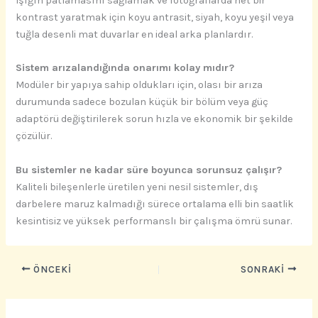
Işığın patlamasını sağlamak ve fotoğraflarda net bir
kontrast yaratmak için koyu antrasit, siyah, koyu yeşil veya
tuğla desenli mat duvarlar en ideal arka planlardır.
Sistem arızalandığında onarımı kolay mıdır?
Modüler bir yapıya sahip oldukları için, olası bir arıza
durumunda sadece bozulan küçük bir bölüm veya güç
adaptörü değiştirilerek sorun hızla ve ekonomik bir şekilde
çözülür.
Bu sistemler ne kadar süre boyunca sorunsuz çalışır?
Kaliteli bileşenlerle üretilen yeni nesil sistemler, dış
darbelere maruz kalmadığı sürece ortalama elli bin saatlik
kesintisiz ve yüksek performanslı bir çalışma ömrü sunar.
ÖNCEKI
SONRAKI