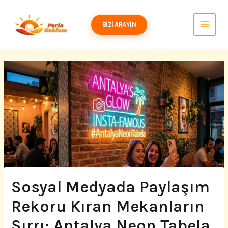
İçeriğe
atla
BIZI ARAYIN
Sosyal Medyada Paylaşım
Rekoru Kıran Mekanların
Sırrı: Antalya Neon Tabela