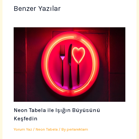
Benzer Yazılar
Neon Tabela ile Işığın Büyüsünü
Keşfedin
Yorum Yaz
/
Neon Tabela
/ By
perlareklam