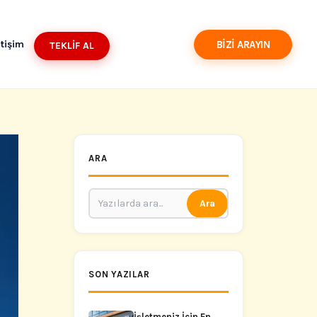
BIZI ARAYIN
etişim
TEKLIF AL
ARA
Ara
SON YAZILAR
İşletmeniz İçin En