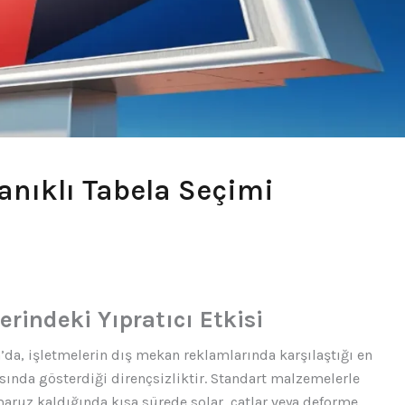
nıklı Tabela Seçimi
erindeki Yıpratıcı Etkisi
ya’da, işletmelerin dış mekan reklamlarında karşılaştığı en
nda gösterdiği dirençsizliktir. Standart malzemelerle
maruz kaldığında kısa sürede solar, çatlar veya deforme