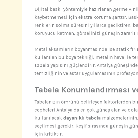
Dijital baskı yöntemiyle hazırlanan germe vin
kaybetmemesi için ekstra koruma şarttır. Baskı
renklerin solma süresini yıllarca geciktiren, ba
koruyucu katman, görselinizi güneşin zararlı ış
Metal aksamların boyanmasında ise statik fırı
kullanılan bu boya tekniği, metalin hava ile
tabela
yapısını güçlendirir. Antalya güneşin
temizliğinin ve astar uygulamasının profesyon
Tabela Konumlandırması ve
Tabelanızın ömrünü belirleyen faktörlerden bir
cepheleri Antalya’da en çok güneş alan ve dola
kullanılacak
dayanıklı tabela
malzemelerinin,
seçilmesi gerekir. Keşif sırasında güneşin gü
için kritiktir.