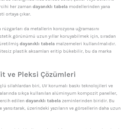
ercihi her zaman
dayanıklı tabela
modellerinden yana
ti ortaya çıkar.
 rüzgarları da metallerin korozyona uğramasını
 estetik görünümü uzun yıllar koruyabilmek için, sıradan
 üretilmiş
dayanıklı tabela
malzemeleri kullanılmalıdır.
litesiz plastik aksamları eritip bükebilir, bu da marka
it ve Pleksi Çözümleri
lü silahlardan biri, UV korumalı baskı teknolojileri ve
larında sıkça kullanılan alüminyum kompozit paneller,
tercih edilen
dayanıklı tabela
zeminlerinden biridir. Bu
 yansıtarak, üzerindeki yazıların ve görsellerin daha uzun