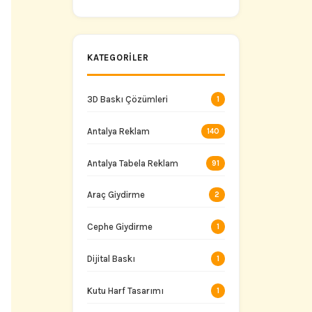
Taşıyın
KATEGORILER
3D Baskı Çözümleri
1
Antalya Reklam
140
Antalya Tabela Reklam
91
Araç Giydirme
2
Cephe Giydirme
1
Dijital Baskı
1
Kutu Harf Tasarımı
1