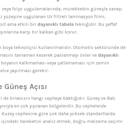
il veya folyo uygulamalarında, mürekkebin güneşle savaşı
 yüzeyine uygulanan UV filtreli laminasyon filmi,
sit ama etkili bir
dayanıklı tabela
tekniğidir. Bu şeffaf
ınlarına karşı bir kalkan gibi korur.
n boya teknolojisi kullanılmalıdır. Otomotiv sektöründe de
 temasını tamamen keserek paslanmayı önler ve
dayanıklı
de boyanın kalkmaması veya çatlamaması için zemin
elce yapılması gerekir.
 Güneş Açısı
i de binanızın hangi cepheye baktığıdır. Güney ve Batı
yısıyla en çok yıpranan bölgelerdir. Bu cephelerde
 Kuzey cephesine göre çok daha yüksek standartlarda
n içindeki hareketini analiz etmek, doğru malzeme seçimi