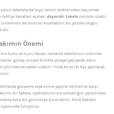
ışıksız tabelalarda koyu zemin renklerinden kaçınmak
sı tahliye kanalları açmak,
dayanıklı tabela
ömrünü uzatır.
ED sisteminin de ömrünü kısaltabilir; bu yüzden doğru
ıdır.
Bakımın Önemi
a’nın tozlu ve tuzlu havası zamanla tabelanızın üzerinde
mezse, güneş ısısıyla birlikte yüzeye yapışarak kalıcı
ni yitirmesine neden olabilir. Yılda en az iki kez yapılacak
korur.
i kablolarda gevşeme veya erime yapma ihtimaline karşı,
akımlı bir tabela, işletmenizin kurumsallığını yansıtırken,
amanla kötü bir görüntüye bürünebilir. Perla Reklam
disyonunda tutuyoruz.