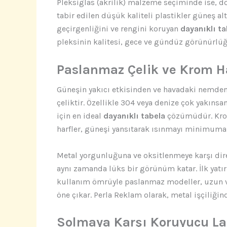
Pleksiglas (akrilik) malzeme seçiminde ise, d
tabir edilen düşük kaliteli plastikler güneş al
geçirgenliğini ve rengini koruyan
dayanıklı ta
pleksinin kalitesi, gece ve gündüz görünürlüğ
Paslanmaz Çelik ve Krom Ha
Güneşin yakıcı etkisinden ve havadaki nemde
çeliktir. Özellikle 304 veya denize çok yakınsan
için en ideal
dayanıklı tabela
çözümüdür. Krom,
harfler, güneşi yansıtarak ısınmayı minimuma i
Metal yorgunluğuna ve oksitlenmeye karşı dire
aynı zamanda lüks bir görünüm katar. İlk yatırı
kullanım ömrüyle paslanmaz modeller, uzun
öne çıkar. Perla Reklam olarak, metal işçiliğin
Solmaya Karşı Koruyucu L