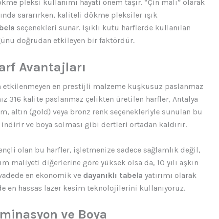
ökme pleksi kullanımı hayati önem taşır. “Çin malı” olarak
tında sararırken, kaliteli dökme pleksiler ışık
bela
seçenekleri sunar. Işıklı kutu harflerde kullanılan
ünü doğrudan etkileyen bir faktördür.
rf Avantajları
n etkilenmeyen en prestijli malzeme kuşkusuz paslanmaz
ız 316 kalite paslanmaz çelikten üretilen harfler, Antalya
 altın (gold) veya bronz renk seçenekleriyle sunulan bu
ndirir ve boya solması gibi dertleri ortadan kaldırır.
nçli olan bu harfler, işletmenize sadece sağlamlık değil,
m maliyeti diğerlerine göre yüksek olsa da, 10 yılı aşkın
 vadede en ekonomik ve
dayanıklı tabela
yatırımı olarak
de en hassas lazer kesim teknolojilerini kullanıyoruz.
aminasyon ve Boya