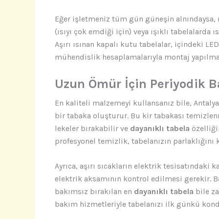
Eğer işletmeniz tüm gün güneşin alnındaysa, 
(ısıyı çok emdiği için) veya ışıklı tabelalarda ı
Aşırı ısınan kapalı kutu tabelalar, içindeki L
mühendislik hesaplamalarıyla montaj yapılmal
Uzun Ömür İçin Periyodik 
En kaliteli malzemeyi kullansanız bile, Antaly
bir tabaka oluşturur. Bu kir tabakası temizlen
lekeler bırakabilir ve
dayanıklı tabela
özelliği
profesyonel temizlik, tabelanızın parlaklığını 
Ayrıca, aşırı sıcakların elektrik tesisatındak
elektrik aksamının kontrol edilmesi gerekir. B
bakımsız bırakılan en
dayanıklı tabela
bile z
bakım hizmetleriyle tabelanızı ilk günkü kon