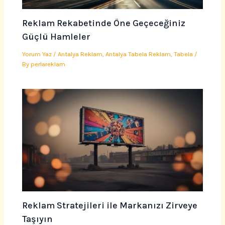
Reklam Rekabetinde Öne Geçeceğiniz
Güçlü Hamleler
Yorum Yaz
/
Antalya Reklam
,
Antalya Tabela Reklam
,
Tabela
/
By
perlareklam
Reklam Stratejileri ile Markanızı Zirveye
Taşıyın