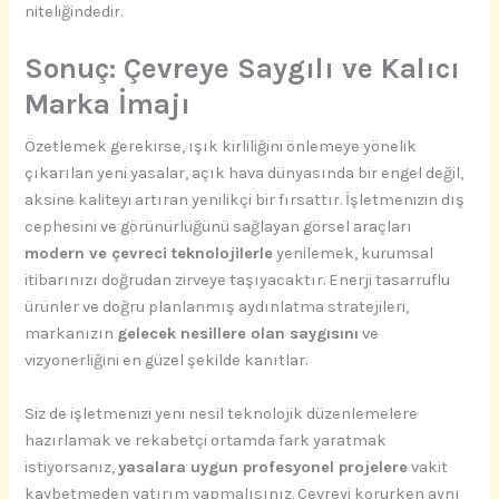
niteliğindedir.
Sonuç: Çevreye Saygılı ve Kalıcı
Marka İmajı
Özetlemek gerekirse, ışık kirliliğini önlemeye yönelik
çıkarılan yeni yasalar, açık hava dünyasında bir engel değil,
aksine kaliteyi artıran yenilikçi bir fırsattır. İşletmenizin dış
cephesini ve görünürlüğünü sağlayan görsel araçları
modern ve çevreci teknolojilerle
yenilemek, kurumsal
itibarınızı doğrudan zirveye taşıyacaktır. Enerji tasarruflu
ürünler ve doğru planlanmış aydınlatma stratejileri,
markanızın
gelecek nesillere olan saygısını
ve
vizyonerliğini en güzel şekilde kanıtlar.
Siz de işletmenizi yeni nesil teknolojik düzenlemelere
hazırlamak ve rekabetçi ortamda fark yaratmak
istiyorsanız,
yasalara uygun profesyonel projelere
vakit
kaybetmeden yatırım yapmalısınız. Çevreyi korurken aynı