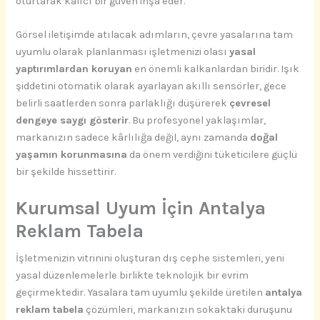
oturtarak kalıcı bir güven inşa eder.
Görsel iletişimde atılacak adımların, çevre yasalarına tam
uyumlu olarak planlanması işletmenizi olası
yasal
yaptırımlardan koruyan
en önemli kalkanlardan biridir. Işık
şiddetini otomatik olarak ayarlayan akıllı sensörler, gece
belirli saatlerden sonra parlaklığı düşürerek
çevresel
dengeye saygı gösterir
. Bu profesyonel yaklaşımlar,
markanızın sadece kârlılığa değil, aynı zamanda
doğal
yaşamın korunmasına
da önem verdiğini tüketicilere güçlü
bir şekilde hissettirir.
Kurumsal Uyum İçin Antalya
Reklam Tabela
İşletmenizin vitrinini oluşturan dış cephe sistemleri, yeni
yasal düzenlemelerle birlikte teknolojik bir evrim
geçirmektedir. Yasalara tam uyumlu şekilde üretilen
antalya
reklam tabela
çözümleri, markanızın sokaktaki duruşunu