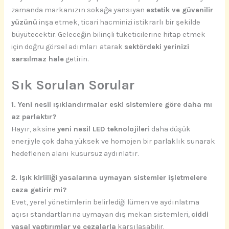
zamanda markanızın sokağa yansıyan
estetik ve güvenilir
yüzünü
inşa etmek, ticari hacminizi istikrarlı bir şekilde
büyütecektir. Geleceğin bilinçli tüketicilerine hitap etmek
için doğru görsel adımları atarak
sektördeki yerinizi
sarsılmaz hale
getirin.
Sık Sorulan Sorular
1. Yeni nesil ışıklandırmalar eski sistemlere göre daha mı
az parlaktır?
Hayır, aksine
yeni nesil LED teknolojileri
daha düşük
enerjiyle çok daha yüksek ve homojen bir parlaklık sunarak
hedeflenen alanı kusursuz aydınlatır.
2. Işık kirliliği yasalarına uymayan sistemler işletmelere
ceza getirir mi?
Evet, yerel yönetimlerin belirlediği lümen ve aydınlatma
açısı standartlarına uymayan dış mekan sistemleri,
ciddi
yasal yaptırımlar ve cezalarla
karşılaşabilir.