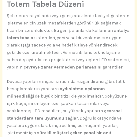
Totem Tabela Düzeni
Şehirlerarası yollarda veya geniş arazilerde faaliyet gösteren
işletmeler için uzak mesafelerden görünürlük sağlamak
ticari bir zorunluluktur. Bu geniş alanlarda kullanılan
antalya
totem tabela
sistemleri, yeni yasal düzenlemelere uygun
olarak ışığı sadece yola ve hedef kitleye yönlendirecek
şekilde özel üretilmektedir. Asimetrik lens teknolojisine
sahip dış aydınlatma projektörleri veya içten LED sistemleri,
yapının
çevreye zarar vermeden parlamasını
garantiler.
Devasa yapıların inşası sırasında rüzgar direnci gibi statik
hesaplamaların yanı sıra
aydınlatma açılarının
mühendisliği
de büyük bir titizlikle yapılmalıdır. Gökyüzüne
ışık kaçışını önleyen özel şapkalı tasarımlar veya
odaklanmış LED modülleri, bu yüksek yapıların
çevresel
standartlara tam uyumunu
sağlar. Doğru lokasyonda ve
yasalara uygun olarak inşa edilmiş bu ihtişamlı yapılar,
işletmeniz için
sürekli müşteri çeken yasal bir anıt