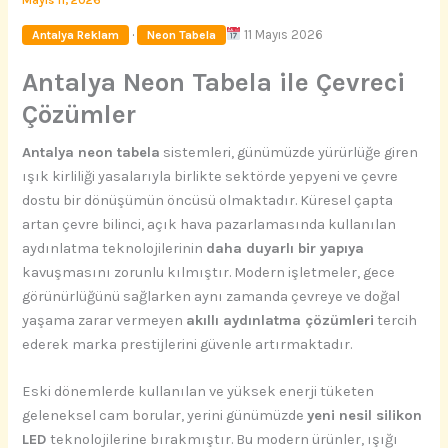
Mayıs 11, 2026
·
11 Mayıs 2026
Antalya Reklam
Neon Tabela
Antalya Neon Tabela ile Çevreci
Çözümler
Antalya neon tabela
sistemleri, günümüzde yürürlüğe giren
ışık kirliliği yasalarıyla birlikte sektörde yepyeni ve çevre
dostu bir dönüşümün öncüsü olmaktadır. Küresel çapta
artan çevre bilinci, açık hava pazarlamasında kullanılan
aydınlatma teknolojilerinin
daha duyarlı bir yapıya
kavuşmasını zorunlu kılmıştır. Modern işletmeler, gece
görünürlüğünü sağlarken aynı zamanda çevreye ve doğal
yaşama zarar vermeyen
akıllı aydınlatma çözümleri
tercih
ederek marka prestijlerini güvenle artırmaktadır.
Eski dönemlerde kullanılan ve yüksek enerji tüketen
geleneksel cam borular, yerini günümüzde
yeni nesil silikon
LED
teknolojilerine bırakmıştır. Bu modern ürünler, ışığı