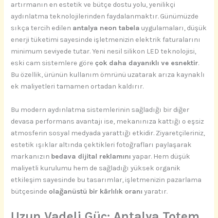
artırmanın en estetik ve bütçe dostu yolu, yenilikçi
aydınlatma teknolojilerinden faydalanmaktır. Günümüzde
sıkça tercih edilen
antalya neon tabela
uygulamaları, düşük
enerji tüketimi sayesinde işletmenizin elektrik faturalarını
minimum seviyede tutar. Yeni nesil silikon LED teknolojisi,
eski cam sistemlere göre
çok daha dayanıklı ve esnektir
.
Bu özellik, ürünün kullanım ömrünü uzatarak arıza kaynaklı
ek maliyetleri tamamen ortadan kaldırır.
Bu modern aydınlatma sistemlerinin sağladığı bir diğer
devasa performans avantajı ise, mekanınıza kattığı o eşsiz
atmosferin sosyal medyada yarattığı etkidir. Ziyaretçileriniz,
estetik ışıklar altında çektikleri fotoğrafları paylaşarak
markanızın
bedava dijital reklamını
yapar. Hem düşük
maliyetli kurulumu hem de sağladığı yüksek organik
etkileşim sayesinde bu tasarımlar, işletmenizin pazarlama
bütçesinde
olağanüstü bir kârlılık oranı
yaratır.
Uzun Vadeli Güç: Antalya Totem