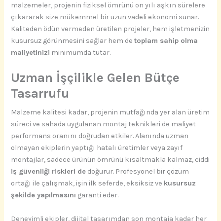
malzemeler, projenin fiziksel ömrünü on yılı aşkın sürelere
çıkararak size mükemmel bir uzun vadeli ekonomi sunar.
Kaliteden ödün vermeden üretilen projeler, hem işletmenizin
kusursuz görünmesini sağlar hem de
toplam sahip olma
maliyetinizi
minimumda tutar.
Uzman İşçilikle Gelen Bütçe
Tasarrufu
Malzeme kalitesi kadar, projenin mutfağında yer alan üretim
süreci ve sahada uygulanan montaj teknikleri de maliyet
performans oranını doğrudan etkiler. Alanında uzman
olmayan ekiplerin yaptığı hatalı üretimler veya zayıf
montajlar, sadece ürünün ömrünü kısaltmakla kalmaz, ciddi
iş güvenliği riskleri de
doğurur. Profesyonel bir çözüm
ortağı ile çalışmak, işin ilk seferde, eksiksiz ve
kusursuz
şekilde yapılmasını
garanti eder.
Deneyimli ekipler, dijital tasarımdan son montaja kadar her