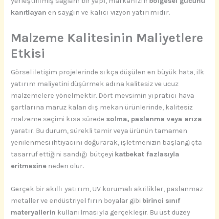
yerleştirilmiş sağlam bir yapı, markanızın
bölgesel gücünü
kanıtlayan
en saygın ve kalıcı vizyon yatırımıdır.
Malzeme Kalitesinin Maliyetlere
Etkisi
Görsel iletişim projelerinde sıkça düşülen en büyük hata, ilk
yatırım maliyetini düşürmek adına kalitesiz ve ucuz
malzemelere yönelmektir. Dört mevsimin yıpratıcı hava
şartlarına maruz kalan dış mekan ürünlerinde, kalitesiz
malzeme seçimi kısa sürede
solma, paslanma veya arıza
yaratır. Bu durum, sürekli tamir veya ürünün tamamen
yenilenmesi ihtiyacını doğurarak, işletmenizin başlangıçta
tasarruf ettiğini sandığı bütçeyi
katbekat fazlasıyla
eritmesine
neden olur.
Gerçek bir akıllı yatırım, UV korumalı akrilikler, paslanmaz
metaller ve endüstriyel fırın boyalar gibi
birinci sınıf
materyallerin
kullanılmasıyla gerçekleşir. Bu üst düzey