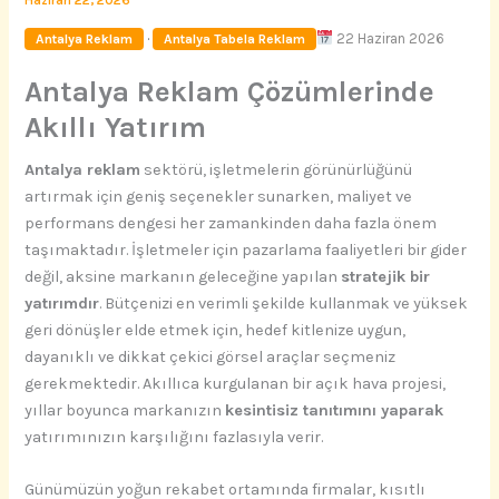
Haziran 22, 2026
·
22 Haziran 2026
Antalya Reklam
Antalya Tabela Reklam
Antalya Reklam Çözümlerinde
Akıllı Yatırım
Antalya reklam
sektörü, işletmelerin görünürlüğünü
artırmak için geniş seçenekler sunarken, maliyet ve
performans dengesi her zamankinden daha fazla önem
taşımaktadır. İşletmeler için pazarlama faaliyetleri bir gider
değil, aksine markanın geleceğine yapılan
stratejik bir
yatırımdır
. Bütçenizi en verimli şekilde kullanmak ve yüksek
geri dönüşler elde etmek için, hedef kitlenize uygun,
dayanıklı ve dikkat çekici görsel araçlar seçmeniz
gerekmektedir. Akıllıca kurgulanan bir açık hava projesi,
yıllar boyunca markanızın
kesintisiz tanıtımını yaparak
yatırımınızın karşılığını fazlasıyla verir.
Günümüzün yoğun rekabet ortamında firmalar, kısıtlı