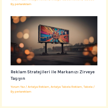
By
perlareklam
Reklam Stratejileri ile Markanızı Zirveye
Taşıyın
Yorum Yaz
/
Antalya Reklam
,
Antalya Tabela Reklam
,
Tabela
/
By
perlareklam