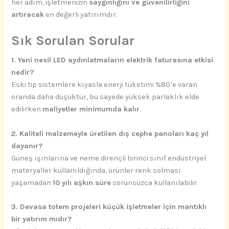
her adım, işletmenizin
saygınlığını ve güvenilirliğini
artıracak
en değerli yatırımdır.
Sık Sorulan Sorular
1. Yeni nesil LED aydınlatmaların elektrik faturasına etkisi
nedir?
Eski tip sistemlere kıyasla enerji tüketimi %80’e varan
oranda daha düşüktür, bu sayede yüksek parlaklık elde
edilirken
maliyetler minimumda kalır
.
2. Kaliteli malzemeyle üretilen dış cephe panoları kaç yıl
dayanır?
Güneş ışınlarına ve neme dirençli birinci sınıf endüstriyel
materyaller kullanıldığında, ürünler renk solması
yaşamadan
10 yılı aşkın süre
sorunsuzca kullanılabilir.
3. Devasa totem projeleri küçük işletmeler için mantıklı
bir yatırım mıdır?