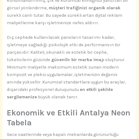
konumlandırılmış, şık ve kurumsal kimliğinizi yansıtan bir
görsel yönlendirme,
müşteri trafiğinizi organik olarak
sürekli canlı tutar. Bu sayede sürekli artan dijital reklam
maliyetlerine karşı işletmenize nefes aldırır.
Dış cephede kullanılacak panoların tasarımı kadar,
işletmeye sağladığı psikolojik etki de performansın bir
parçasıdır. Kaliteli, okunaklı ve estetik bir cephe,
tüketicilerin gözünde
güvenilir bir marka imajı
oluşturur.
Minimum maliyetle maksimum estetik sunan modern
kompozit ve pleksi uygulamalar, işletmenizin değerini
anında yükseltir. Kurumsal standartlara uygun bu araçlar,
dışarıdaki profesyonel duruşunuzu
en etkili şekilde
sergilemenize
büyük olanak tanır.
Ekonomik ve Etkili Antalya Neon
Tabela
Gece saatlerinde veya kapalı mekanlarda görünürlüğü