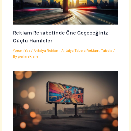
Reklam Rekabetinde Öne Geçeceğiniz
Güçlü Hamleler
Yorum Yaz
/
Antalya Reklam
,
Antalya Tabela Reklam
,
Tabela
/
By
perlareklam