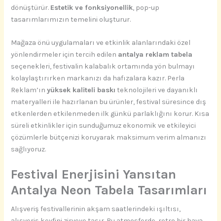
dönüştürür.
Estetik ve fonksiyonellik
, pop-up
tasarımlarımızın temelini oluşturur.
Mağaza önü uygulamaları ve etkinlik alanlarındaki özel
yönlendirmeler için tercih edilen
antalya reklam tabela
seçenekleri, festivalin kalabalık ortamında yön bulmayı
kolaylaştırırken markanızı da hafızalara kazır. Perla
Reklam’ın
yüksek kaliteli baskı
teknolojileri ve dayanıklı
materyalleri ile hazırlanan bu ürünler, festival süresince dış
etkenlerden etkilenmeden ilk günkü parlaklığını korur. Kısa
süreli etkinlikler için sunduğumuz ekonomik ve etkileyici
çözümlerle bütçenizi koruyarak maksimum verim almanızı
sağlıyoruz.
Festival Enerjisini Yansıtan
Antalya Neon Tabela Tasarımları
Alışveriş festivallerinin akşam saatlerindeki ışıltısı,
alışveriş keyfini zirveye taşır. Bu atmosferde, retro bir hava