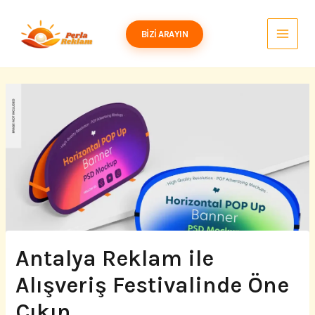
İçeriğe
atla
BIZI ARAYIN
Antalya Reklam ile
Alışveriş Festivalinde Öne
Çıkın