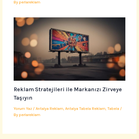
By
perlareklam
Reklam Stratejileri ile Markanızı Zirveye
Taşıyın
Yorum Yaz
/
Antalya Reklam
,
Antalya Tabela Reklam
,
Tabela
/
By
perlareklam