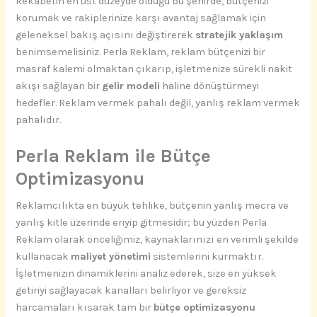
Rekabetin en üst düzeyde olduğu bu şehirde, bütçenizi
korumak ve rakiplerinize karşı avantaj sağlamak için
geleneksel bakış açısını değiştirerek
stratejik yaklaşım
benimsemelisiniz. Perla Reklam, reklam bütçenizi bir
masraf kalemi olmaktan çıkarıp, işletmenize sürekli nakit
akışı sağlayan bir
gelir modeli
haline dönüştürmeyi
hedefler. Reklam vermek pahalı değil, yanlış reklam vermek
pahalıdır.
Perla Reklam ile Bütçe
Optimizasyonu
Reklamcılıkta en büyük tehlike, bütçenin yanlış mecra ve
yanlış kitle üzerinde eriyip gitmesidir; bu yüzden Perla
Reklam olarak önceliğimiz, kaynaklarınızı en verimli şekilde
kullanacak
maliyet yönetimi
sistemlerini kurmaktır.
İşletmenizin dinamiklerini analiz ederek, size en yüksek
getiriyi sağlayacak kanalları belirliyor ve gereksiz
harcamaları kısarak tam bir
bütçe optimizasyonu