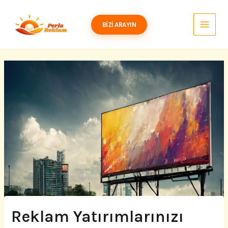
İçeriğe
atla
BIZI ARAYIN
Reklam Yatırımlarınızı