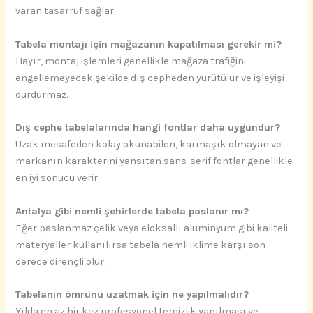
varan tasarruf sağlar.
Tabela montajı için mağazanın kapatılması gerekir mi?
Hayır, montaj işlemleri genellikle mağaza trafiğini
engellemeyecek şekilde dış cepheden yürütülür ve işleyişi
durdurmaz.
Dış cephe tabelalarında hangi fontlar daha uygundur?
Uzak mesafeden kolay okunabilen, karmaşık olmayan ve
markanın karakterini yansıtan sans-serif fontlar genellikle
en iyi sonucu verir.
Antalya gibi nemli şehirlerde tabela paslanır mı?
Eğer paslanmaz çelik veya eloksallı alüminyum gibi kaliteli
materyaller kullanılırsa tabela nemli iklime karşı son
derece dirençli olur.
Tabelanın ömrünü uzatmak için ne yapılmalıdır?
Yılda en az bir kez profesyonel temizlik yapılması ve