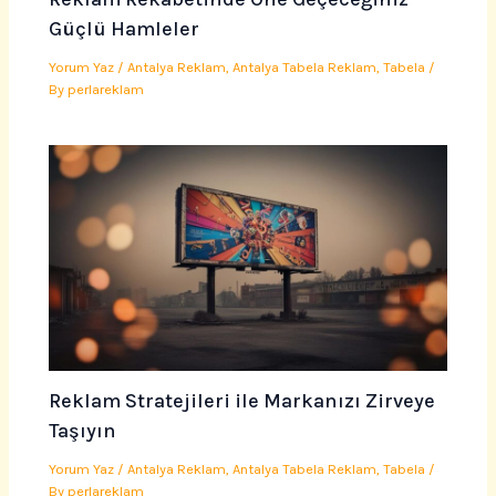
Güçlü Hamleler
Yorum Yaz
/
Antalya Reklam
,
Antalya Tabela Reklam
,
Tabela
/
By
perlareklam
Reklam Stratejileri ile Markanızı Zirveye
Taşıyın
Yorum Yaz
/
Antalya Reklam
,
Antalya Tabela Reklam
,
Tabela
/
By
perlareklam