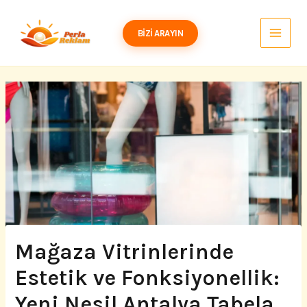
İçeriğe
atla
BIZI ARAYIN
Mağaza Vitrinlerinde
Estetik ve Fonksiyonellik:
Yeni Nesil Antalya Tabela