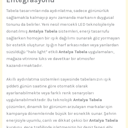
Tabela tasarımlarında aydınlatma, sadece görünürlük
sağlamakla kalmayıp aynı zamanda markanın duygusal
tonunu da belirler. Yeni nesil mercekli LED teknolojileriyle
donatılmış
Antalya Tabela
sistemleri, enerji tasarrufu
sağlarken homojen bir ışık dağılımı sunarak göz yormayan
bir estetik oluşturur. Işığın harf arkasından veya yanlardan
süzüldüğü “halo light” etkili
Antalya Tabela
uygulamaları,
mağaza vitrinine lüks ve davetkar bir atmosfer
kazandırmaktadır.
Akıllı aydınlatma sistemleri sayesinde tabelanızın ışık
şiddeti günün saatine göre otomatik olarak
ayarlanabilmekte veya farklı renk senaryoları
uygulanabilmektedir. Bu teknolojik
Antalya Tabela
çözümleri, dinamik bir görünüm arzulayan markalar için
kampanya dönemlerinde büyük bir esneklik sunar. Şehrin
enerjisiyle uyumlu, canlı ve dikkat çekici bir
Antalya Tabela
kurgusu, gece trafiğinde işletmenizin bir deniz feneri gibi