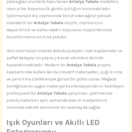
pleksiglas ürünlerle hazırlanan
Antalya Tabela
modelleri,
uzun yıllar boyunca ilk günkü şıklığını korumaktadır.
İşletmenizin dış cephesinde tercih edeceğiniz yüksek
standartlı bir
Antalya Tabela
seçimi, markanızın
dayanıklılık ve kalite odaklı vizyonunu müşterilerinize
hissettirmenin en kısa yoludur.
Yeni nesil tasarımlarda dokulu yüzeyler, mat kaplamalar ve
şeffaf detaylar ön plana çıkarak vitrinlere derinlik
kazandırmaktadır. Modern bir
Antalya Tabela
projesi
kapsamında kullanılan bu inovatif materyaller, ışığı kırma
ve yansıtma özellikleriyle görsel bir şölen sunar. Mağaza
kimliğinize en uygun materyal kombinasyonlarını belirleyen
profesyonel bir
Antalya Tabela
çalışması, işletmenize
prestij katarken aynı zamanda bakım maliyetlerini
minimize ederek ekonomik bir avantaj da sağlar.
Işık Oyunları ve Akıllı LED
Entegrasyonu