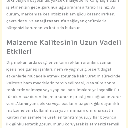
teknolojileri sayesinde, yüksek maliyetlerle karşılaşmadan
işletmenizin
gece görünürlüğü
oranını artırabilirsiniz. Bu
durum, markanıza kesintisiz reklam gücü kazandırırken,
çevre dostu ve
enerji tasarrufu
sağlayan çözümlerle
bütçenizi korumanıza katkıda bulunur.
Malzeme Kalitesinin Uzun Vadeli
Etkileri
Dış mekanlarda sergilenen tüm reklam ürünleri, zaman
içerisinde güneş ışınları, nem ve yağmur gibi sert doğal
etkenlerle mücadele etmek zorunda kalır. Üretim sürecinde
kalitesiz ham maddelerin tercih edilmesi, kısa süre sonra
renklerde solmaya veya yapısal bozulmalara yol açabilir. Bu
tür olumsuz durumlar, markanızın prestijine doğrudan zarar
verir. Alüminyum, pleksi veya paslanmaz çelik gibi dayanıklı
malzemelerin kullanılması yatırımınızın ömrünü uzatır.
Kaliteli malzemelerle üretilen tanıtım yüzü, yıllar boyunca
ilk günkü estetik görünümünü koruyarak işletmenizi temsil