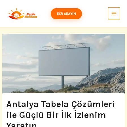
İçeriğe
atla
BIZI ARAYIN
Antalya Tabela Çözümleri
ile Güçlü Bir İlk İzlenim
Yaratın