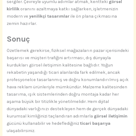
sergiler. Çevreyle uyumlu adımlar atmak, kentteki
görsel
kirlilik
oranını azaltmaya katkı sağlarken, işletmenizin
modern ve
yenilikçi tasarımlar
ile ön plana çıkmasına
zemin hazırlar.
Sonuç
Özetlemek gerekirse, fiziksel mağazaların pazar içerisindeki
başarısı ve müşteri trafiğini artırması, dış dünyayla
kurdukları görsel iletişimin kalitesine bağlıdır. Yoğun
rekabetin yaşandığı ticari alanlarda fark edilmek, ancak
profesyonelce tasarlanmış ve doğru konumlandırılmış açık
hava reklam ürünleriyle mümkündür. Malzeme kalitesinden
tasarıma, ışık sistemlerinden doğru montaja kadar her
aşama büyük bir titizlikle yönetilmelidir. Hem dijital
dünyadaki varlığınızı destekleyen hem de gerçek dünyadaki
kurumsal kimliğinizi taçlandıran adımlarla
görsel iletişimin
gücünü kullanabilir ve hedeflediğiniz
ticari başarıya
ulaşabilirsiniz.