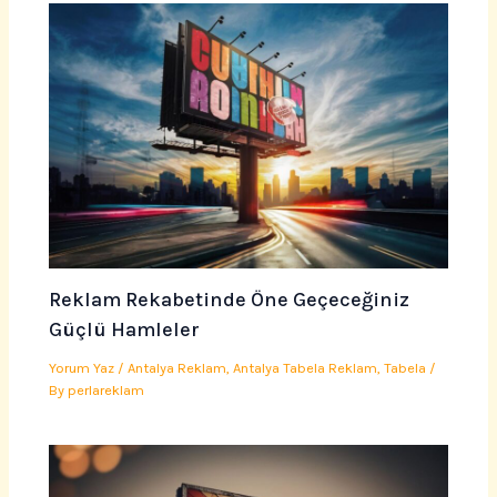
Reklam Rekabetinde Öne Geçeceğiniz
Güçlü Hamleler
Yorum Yaz
/
Antalya Reklam
,
Antalya Tabela Reklam
,
Tabela
/
By
perlareklam