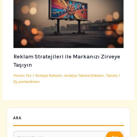
Reklam Stratejileri ile Markanızı Zirveye
Taşıyın
Yorum Yaz
/
Antalya Reklam
,
Antalya Tabela Reklam
,
Tabela
/
By
perlareklam
ARA