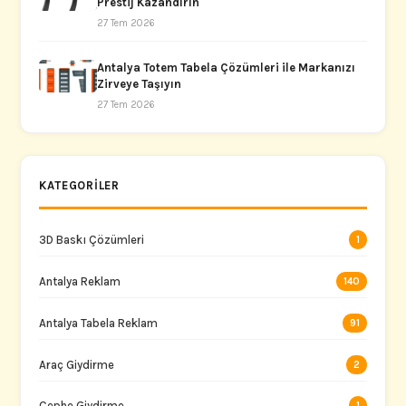
Prestij Kazandırın
27 Tem 2026
Antalya Totem Tabela Çözümleri ile Markanızı
Zirveye Taşıyın
27 Tem 2026
KATEGORILER
3D Baskı Çözümleri
1
Antalya Reklam
140
Antalya Tabela Reklam
91
Araç Giydirme
2
Cephe Giydirme
1