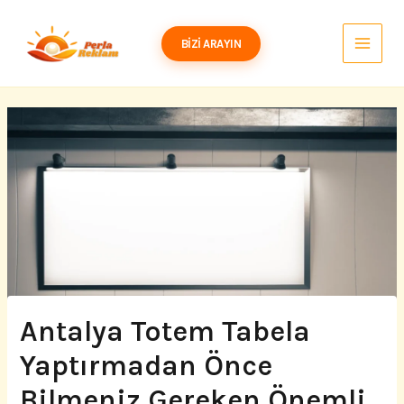
İçeriğe
atla
BIZI ARAYIN
Antalya Totem Tabela
Yaptırmadan Önce
Bilmeniz Gereken Önemli