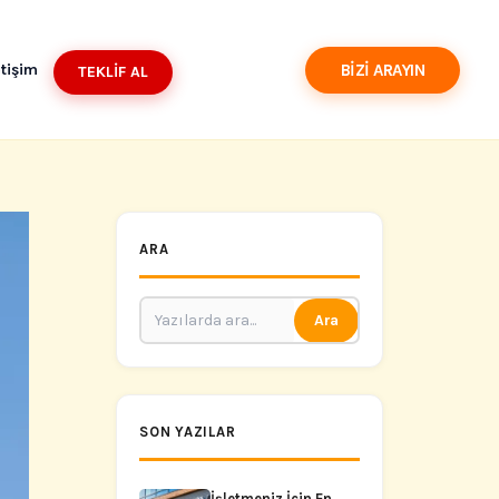
BIZI ARAYIN
etişim
TEKLIF AL
ARA
Ara
SON YAZILAR
İşletmeniz İçin En