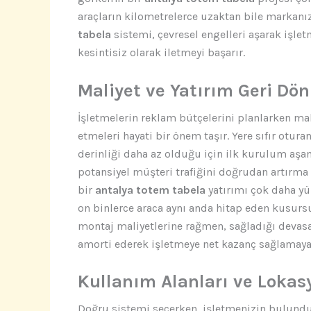
araçların kilometrelerce uzaktan bile markanı
tabela
sistemi, çevresel engelleri aşarak işle
kesintisiz olarak iletmeyi başarır.
Maliyet ve Yatırım Geri Dön
İşletmelerin reklam bütçelerini planlarken mali
etmeleri hayati bir önem taşır. Yere sıfır otur
derinliği daha az olduğu için ilk kurulum aş
potansiyel müşteri trafiğini doğrudan artırma
bir
antalya totem tabela
yatırımı çok daha yü
on binlerce araca aynı anda hitap eden kusurs
montaj maliyetlerine rağmen, sağladığı devasa
amorti ederek işletmeye net kazanç sağlamaya
Kullanım Alanları ve Lokas
Doğru sistemi seçerken, işletmenizin bulunduğ