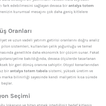
zı fark edebilmesini sağlayan devasa bir
antalya totem
tmenizin kurumsal mesajını çok daha geniş kitlelere
üş Oranları
yet ve uzun vadeli yatırım getirisi oranlarını doğru analiz
an pilon sistemleri, kullanılan çelik yoğunluğu ve temel
amasında genellikle daha ekonomik bir çözüm sunar. Fakat
 potansiyeline bakıldığında, devasa ölçülerde tasarlanan
ksek bir geri dönüş oranına sahiptir. Otoyol kenarlarından
uz bir
antalya totem tabela
sistemi, yüksek üretim ve
 marka bilinirliği sayesinde kendi maliyetini kısa sürede
 başlar.
yon Seçimi
u lokasyon ve hitap etmek istediğiniz hedef kitlenin