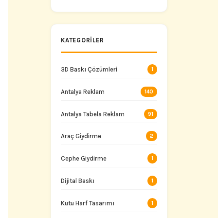
Taşıyın
KATEGORILER
3D Baskı Çözümleri
1
Antalya Reklam
140
Antalya Tabela Reklam
91
Araç Giydirme
2
Cephe Giydirme
1
Dijital Baskı
1
Kutu Harf Tasarımı
1