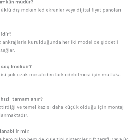
 mümkün müdür?
üklü dış mekan led ekranlar veya dijital fiyat panoları
idir?
 ankrajlarla kurulduğunda her iki model de şiddetli
sağlar.
 seçilmelidir?
esisi çok uzak mesafeden fark edebilmesi için mutlaka
 hızlı tamamlanır?
ktirdiği ve temel kazısı daha küçük olduğu için montaj
lanmaktadır.
lanabilir mi?
hem pilon hem de kule tipi sistemler çift taraflı veya üç