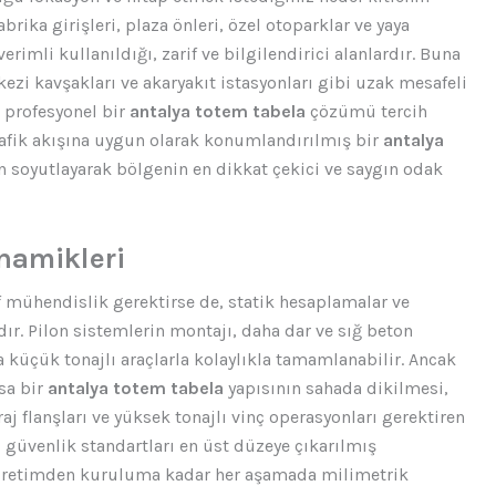
brika girişleri, plaza önleri, özel otoparklar ve yaya
erimli kullanıldığı, zarif ve bilgilendirici alanlardır. Buna
erkezi kavşakları ve akaryakıt istasyonları gibi uzak mesafeli
 profesyonel bir
antalya totem tabela
çözümü tercih
rafik akışına uygun olarak konumlandırılmış bir
antalya
 soyutlayarak bölgenin en dikkat çekici ve saygın odak
namikleri
ıf mühendislik gerektirse de, statik hesaplamalar ve
ır. Pilon sistemlerin montajı, daha dar ve sığ beton
a küçük tonajlı araçlarla kolaylıkla tamamlanabilir. Ancak
sa bir
antalya totem tabela
yapısının sahada dikilmesi,
aj flanşları ve yüksek tonajlı vinç operasyonları gerektiren
, güvenlik standartları en üst düzeye çıkarılmış
üretimden kuruluma kadar her aşamada milimetrik