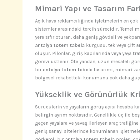
Mimari Yapı ve Tasarım Fark
Açık hava reklamcılığında işletmelerin en çok k
sistemler arasındaki tercih sürecidir. Temel mi
yere sıfır oturan, daha geniş gövdeli ve yekpar
antalya totem tabela
kurgusu, tek veya çift a
oluşur. Pilonlar, giriş kapılarında veya yaya t
görevi üstlenir. Öte yandan, uzun mesafeli gö
bir
antalya totem tabela
tasarımı, mimari zar
bölgesel rekabetteki konumunu çok daha güçlü
Yükseklik ve Görünürlük Kri
Sürücülerin ve yayaların görüş açısı hesaba ka
belirgin ayrım noktasıdır. Genellikle üç ile b
geçen yayalara ve yavaş ilerleyen araç trafiğin
geniş sanayi sitelerinde konumlanan işletmeler
görkemli bir
antalya totem tabela
projesi çok