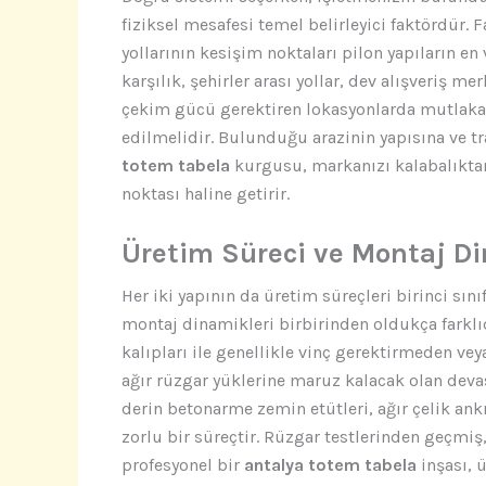
fiziksel mesafesi temel belirleyici faktördür. Fa
yollarının kesişim noktaları pilon yapıların en v
karşılık, şehirler arası yollar, dev alışveriş m
çekim gücü gerektiren lokasyonlarda mutlaka
edilmelidir. Bulunduğu arazinin yapısına ve t
totem tabela
kurgusu, markanızı kalabalıktan
noktası haline getirir.
Üretim Süreci ve Montaj Di
Her iki yapının da üretim süreçleri birinci sın
montaj dinamikleri birbirinden oldukça farklıd
kalıpları ile genellikle vinç gerektirmeden vey
ağır rüzgar yüklerine maruz kalacak olan deva
derin betonarme zemin etütleri, ağır çelik ankr
zorlu bir süreçtir. Rüzgar testlerinden geçmiş
profesyonel bir
antalya totem tabela
inşası, 