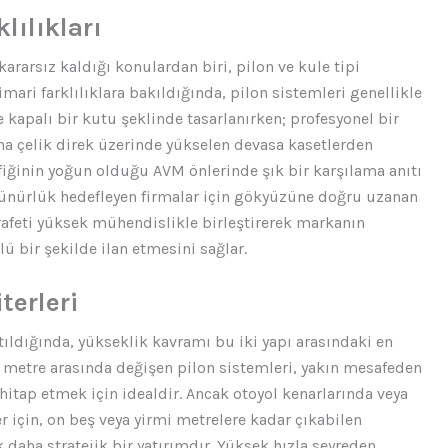
lılıkları
ararsız kaldığı konulardan biri, pilon ve kule tipi
mari farklılıklara bakıldığında, pilon sistemleri genellikle
e kapalı bir kutu şeklinde tasarlanırken; profesyonel bir
na çelik direk üzerinde yükselen devasa kasetlerden
rafiğinin yoğun olduğu AVM önlerinde şık bir karşılama anıtı
rünürlük hedefleyen firmalar için gökyüzüne doğru uzanan
afeti yüksek mühendislikle birleştirerek markanın
 bir şekilde ilan etmesini sağlar.
terleri
tıldığında, yükseklik kavramı bu iki yapı arasındaki en
eş metre arasında değişen pilon sistemleri, yakın mesafeden
e hitap etmek için idealdir. Ancak otoyol kenarlarında veya
 için, on beş veya yirmi metrelere kadar çıkabilen
 daha stratejik bir yatırımdır. Yüksek hızla seyreden