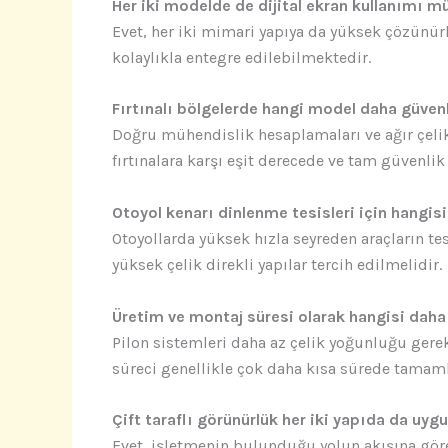
Her iki modelde de dijital ekran kullanımı
Evet, her iki mimari yapıya da yüksek çözünürl
kolaylıkla entegre edilebilmektedir.
Fırtınalı bölgelerde hangi model daha güvenl
Doğru mühendislik hesaplamaları ve ağır çelik
fırtınalara karşı eşit derecede ve tam güvenlik 
Otoyol kenarı dinlenme tesisleri için hangisi
Otoyollarda yüksek hızla seyreden araçların t
yüksek çelik direkli yapılar tercih edilmelidir.
Üretim ve montaj süresi olarak hangisi daha
Pilon sistemleri daha az çelik yoğunluğu gere
süreci genellikle çok daha kısa sürede tamam
Çift taraflı görünürlük her iki yapıda da uygu
Evet, işletmenin bulunduğu yolun akışına göre 