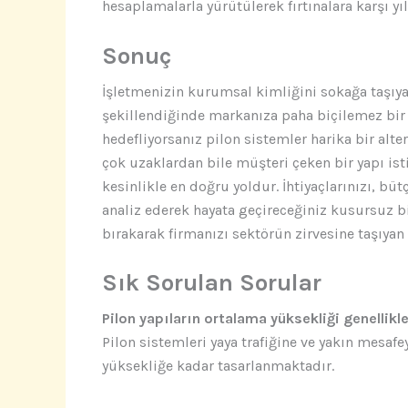
hesaplamalarla yürütülerek fırtınalara karşı yıl
Sonuç
İşletmenizin kurumsal kimliğini sokağa taşıyan
şekillendiğinde markanıza paha biçilemez bir d
hedefliyorsanız pilon sistemler harika bir alte
çok uzaklardan bile müşteri çeken bir yapı is
kesinlikle en doğru yoldur. İhtiyaçlarınızı, b
analiz ederek hayata geçireceğiniz kusursuz b
bırakarak firmanızı sektörün zirvesine taşıyan 
Sık Sorulan Sorular
Pilon yapıların ortalama yüksekliği genellikl
Pilon sistemleri yaya trafiğine ve yakın mesafey
yüksekliğe kadar tasarlanmaktadır.