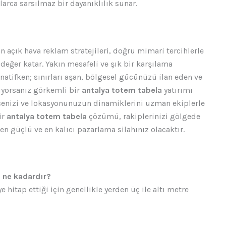
larca sarsılmaz bir dayanıklılık sunar.
 açık hava reklam stratejileri, doğru mimari tercihlerle
eğer katar. Yakın mesafeli ve şık bir karşılama
rnatifken; sınırları aşan, bölgesel gücünüzü ilan eden ve
tiyorsanız görkemli bir
antalya totem tabela
yatırımı
ütçenizi ve lokasyonunuzun dinamiklerini uzman ekiplerle
ir
antalya totem tabela
çözümü, rakiplerinizi gölgede
en güçlü ve en kalıcı pazarlama silahınız olacaktır.
e ne kadardır?
e hitap ettiği için genellikle yerden üç ile altı metre