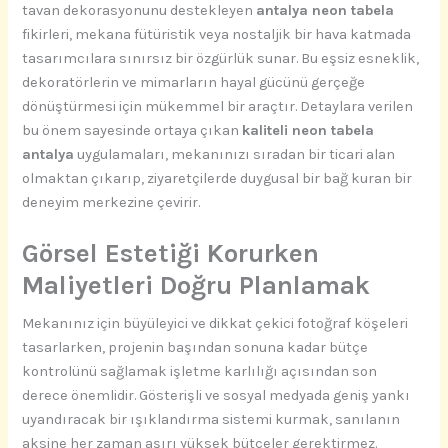
tavan dekorasyonunu destekleyen
antalya neon tabela
fikirleri, mekana fütüristik veya nostaljik bir hava katmada
tasarımcılara sınırsız bir özgürlük sunar. Bu eşsiz esneklik,
dekoratörlerin ve mimarların hayal gücünü gerçeğe
dönüştürmesi için mükemmel bir araçtır. Detaylara verilen
bu önem sayesinde ortaya çıkan
kaliteli neon tabela
antalya
uygulamaları, mekanınızı sıradan bir ticari alan
olmaktan çıkarıp, ziyaretçilerde duygusal bir bağ kuran bir
deneyim merkezine çevirir.
Görsel Estetiği Korurken
Maliyetleri Doğru Planlamak
Mekanınız için büyüleyici ve dikkat çekici fotoğraf köşeleri
tasarlarken, projenin başından sonuna kadar bütçe
kontrolünü sağlamak işletme karlılığı açısından son
derece önemlidir. Gösterişli ve sosyal medyada geniş yankı
uyandıracak bir ışıklandırma sistemi kurmak, sanılanın
aksine her zaman aşırı yüksek bütçeler gerektirmez.