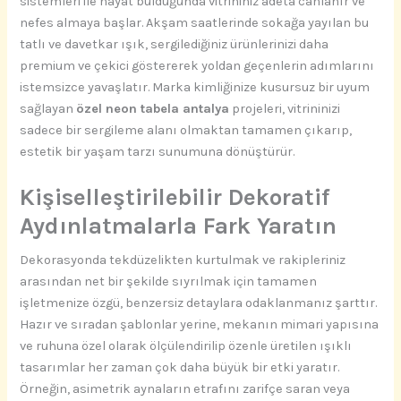
sistemleri ile hayat bulduğunda vitrininiz adeta canlanır ve
nefes almaya başlar. Akşam saatlerinde sokağa yayılan bu
tatlı ve davetkar ışık, sergilediğiniz ürünlerinizi daha
premium ve çekici göstererek yoldan geçenlerin adımlarını
istemsizce yavaşlatır. Marka kimliğinize kusursuz bir uyum
sağlayan
özel neon tabela antalya
projeleri, vitrininizi
sadece bir sergileme alanı olmaktan tamamen çıkarıp,
estetik bir yaşam tarzı sunumuna dönüştürür.
Kişiselleştirilebilir Dekoratif
Aydınlatmalarla Fark Yaratın
Dekorasyonda tekdüzelikten kurtulmak ve rakipleriniz
arasından net bir şekilde sıyrılmak için tamamen
işletmenize özgü, benzersiz detaylara odaklanmanız şarttır.
Hazır ve sıradan şablonlar yerine, mekanın mimari yapısına
ve ruhuna özel olarak ölçülendirilip özenle üretilen ışıklı
tasarımlar her zaman çok daha büyük bir etki yaratır.
Örneğin, asimetrik aynaların etrafını zarifçe saran veya