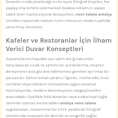
Duvarlarınızda yaratacağınız bu eşsiz fotoğraf köşeleri, her
paylaşımla birlikte işletmenizin bedava reklamını yapan
sadık birer marka elçisine dönüşürken,
neon tabela antalya
trendleri sayesinde mekanınızın ruhunu en modern şekilde
yansıtmış olursunuz.
Kafeler ve Restoranlar İçin İlham
Verici Duvar Konseptleri
Ziyaretçileriniz kapıdan içeri adım attığında onları
karşılayacak sıcak ve samimi bir ışıklandırma, müşteri
deneyiminin asla göz ardı edilmemesi gereken ayrılmaz bir
parçasıdır. Kahve temalı yaratıcı figürler, motive edici kısa
cümleler veya mekanın konseptine uygun sanatsal
illüstrasyonlar, modern dekorasyonun vazgeçilmezleri
arasındadır. Özellikle bitki duvarları veya endüstriyel tuğla
zeminler üzerine monte edilen
antalya neon tabela
uygulamaları, mükemmel bir zıtlık yaratarak fotoğraf
karelerinde muazzam bir derinlik ve zenginlik sağlar.