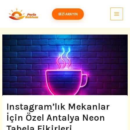
İçeriğe
atla
BIZI ARAYIN
Instagram’lık Mekanlar
İçin Özel Antalya Neon
Tabela Fikirleri