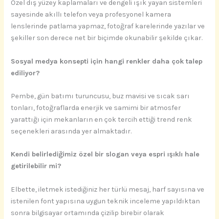
Özel dış yüzey kaplamaları ve dengeli ışık yayan sistemleri
sayesinde akıllı telefon veya profesyonel kamera
lenslerinde patlama yapmaz, fotoğraf karelerinde yazılar ve
şekiller son derece net bir biçimde okunabilir şekilde çıkar.
Sosyal medya konsepti için hangi renkler daha çok talep
ediliyor?
Pembe, gün batımı turuncusu, buz mavisi ve sıcak sarı
tonları, fotoğraflarda enerjik ve samimi bir atmosfer
yarattığı için mekanların en çok tercih ettiği trend renk
seçenekleri arasında yer almaktadır.
Kendi belirlediğimiz özel bir slogan veya espri ışıklı hale
getirilebilir mi?
Elbette, iletmek istediğiniz her türlü mesaj, harf sayısına ve
istenilen font yapısına uygun teknik inceleme yapıldıktan
sonra bilgisayar ortamında çizilip birebir olarak