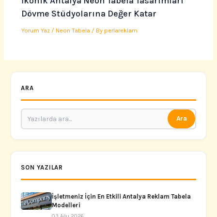
İkonik Antalya Neon Tabela Tasarımları
Dövme Stüdyolarına Değer Katar
Yorum Yaz
/
Neon Tabela
/ By
perlareklam
ARA
Ara
SON YAZILAR
İşletmeniz İçin En Etkili Antalya Reklam Tabela
Modelleri
03 Ağu 2026