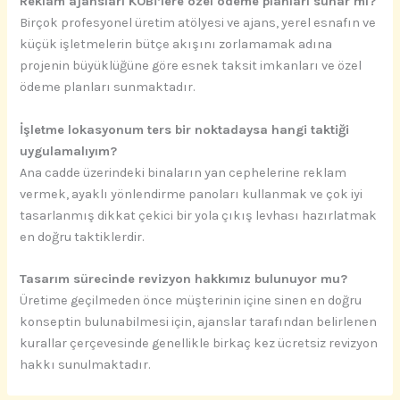
Reklam ajansları KOBİ’lere özel ödeme planları sunar mı?
Birçok profesyonel üretim atölyesi ve ajans, yerel esnafın ve
küçük işletmelerin bütçe akışını zorlamamak adına
projenin büyüklüğüne göre esnek taksit imkanları ve özel
ödeme planları sunmaktadır.
İşletme lokasyonum ters bir noktadaysa hangi taktiği
uygulamalıyım?
Ana cadde üzerindeki binaların yan cephelerine reklam
vermek, ayaklı yönlendirme panoları kullanmak ve çok iyi
tasarlanmış dikkat çekici bir yola çıkış levhası hazırlatmak
en doğru taktiklerdir.
Tasarım sürecinde revizyon hakkımız bulunuyor mu?
Üretime geçilmeden önce müşterinin içine sinen en doğru
konseptin bulunabilmesi için, ajanslar tarafından belirlenen
kurallar çerçevesinde genellikle birkaç kez ücretsiz revizyon
hakkı sunulmaktadır.