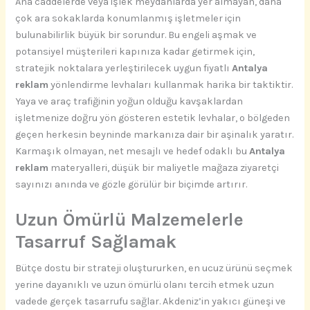
Ana caddelerde veya işlek meydanlarda yer almayan, daha
çok ara sokaklarda konumlanmış işletmeler için
bulunabilirlik büyük bir sorundur. Bu engeli aşmak ve
potansiyel müşterileri kapınıza kadar getirmek için,
stratejik noktalara yerleştirilecek uygun fiyatlı
Antalya
reklam
yönlendirme levhaları kullanmak harika bir taktiktir.
Yaya ve araç trafiğinin yoğun olduğu kavşaklardan
işletmenize doğru yön gösteren estetik levhalar, o bölgeden
geçen herkesin beyninde markanıza dair bir aşinalık yaratır.
Karmaşık olmayan, net mesajlı ve hedef odaklı bu
Antalya
reklam
materyalleri, düşük bir maliyetle mağaza ziyaretçi
sayınızı anında ve gözle görülür bir biçimde artırır.
Uzun Ömürlü Malzemelerle
Tasarruf Sağlamak
Bütçe dostu bir strateji oluştururken, en ucuz ürünü seçmek
yerine dayanıklı ve uzun ömürlü olanı tercih etmek uzun
vadede gerçek tasarrufu sağlar. Akdeniz’in yakıcı güneşi ve