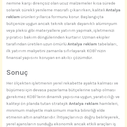
nemine karşı dirençsiz olan ucuz malzemeler kısa sürede
solarak sürekli yenileme masrafı çıkarırken, kaliteli
Antalya
reklam
ürünleri yıllarca formunu korur. Başlangıçta
bütçenize uygun ancak teknik olarak dayanıklı alüminyum
veya pleksi gibi materyallere yatırım yapmak, işletmenizi
yıpratıcı bakım döngülerinden kurtarır. Uzman ekipler
tarafından üretilen uzun ömürlü
Antalya reklam
tabelaları,
ilk yatırım maliyetini zamanla sıfırlayarak KOBİ’nizin
finansal yapısını koruyan en akılcı çözümdür.
Sonuç
Her ölçekten işletmenin yerel rekabette ayakta kalması ve
büyümesi için devasa pazarlama bütçelerine sahip olması
gerekmez. KOBİ’lerin dinamik yapısına uygun, yaratıcılığı ve
kaliteyi ön planda tutan stratejik
Antalya reklam
hamleleri,
minimum maliyetle maksimum marka bilinirliği elde
etmenin altın anahtarıdır. İhtiyaçlarınızı doğru belirleyerek,
yerel ajansların sunduğu ekonomik ancak etkili araçları iş