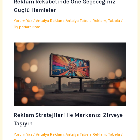
Reklam Rekabetinde Öne Geçeceğiniz
Güçlü Hamleler
Yorum Yaz
/
Antalya Reklam
,
Antalya Tabela Reklam
,
Tabela
/
By
perlareklam
Reklam Stratejileri ile Markanızı Zirveye
Taşıyın
Yorum Yaz
/
Antalya Reklam
,
Antalya Tabela Reklam
,
Tabela
/