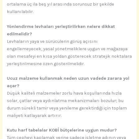
ortalama üç ila beş yıl arasında sorunsuz bir şekilde
kullanılabilir.
Yönlendirme levhaları yerleştirilirken nelere dikkat
edilmelidir?
Levhaların yaya ve sürücülerin görüş açısını
engellemeyecek, yasal yönetmeliklere uygun ve mağazaya
olan mesafeyi en kısa yoldan gösterecek stratejik noktalara
yerleştirilmesine özen gösterilmelidir.
Ucuz malzeme kullanmak neden uzun vadede zarara yol
açar?
Düşük kaliteli malzemeler zorlu hava koşullarında hızla
solar, çatlar veya aydınlatma mekanizmaları bozulur; bu
durum sürekli tamir veya yenileme gerektirdiği için toplam
maliyeti katlayarak artırır.
Kutu harf tabelalar KOBİ bütçelerine uygun mudur?
Tüm cepheyi kaplamak yerine sadece işletme adının veya