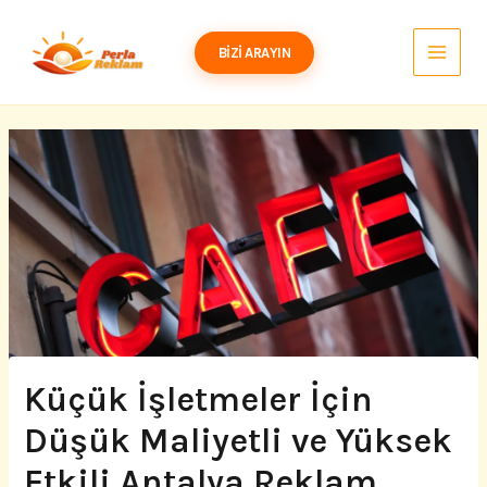
İçeriğe
atla
BIZI ARAYIN
Küçük İşletmeler İçin
Düşük Maliyetli ve Yüksek
Etkili Antalya Reklam