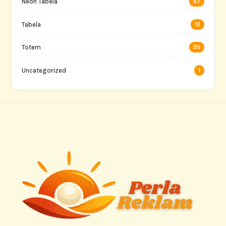
Neon Tabela
57
Tabela
13
Totem
35
Uncategorized
1