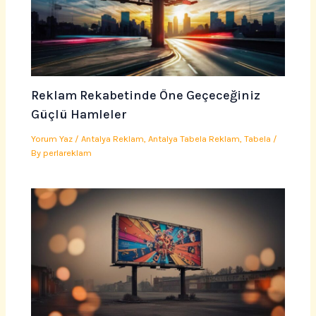
Reklam Rekabetinde Öne Geçeceğiniz
Güçlü Hamleler
Yorum Yaz
/
Antalya Reklam
,
Antalya Tabela Reklam
,
Tabela
/
By
perlareklam