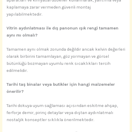
aparatları ve kimyasal dübeller kullanılarak, yalıtıma veya
kaplamaya zarar vermeden güvenli montaj
yapılabilmektedir.
Vitrin aydınlatması ile dış panonun ışık rengi tamamen
aynı mı olmalı?
Tamamen aynı olmak zorunda değildir ancak kelvin değerleri
olarak birbirini tamamlayan, göz yormayan ve görsel
bütünlüğü bozmayan uyumlu renk sıcaklıkları tercih
edilmelidir.
Tarihi taş binalar veya butikler için hangi malzemeler
önerilir?
Tarihi dokuya uyum sağlaması açısından eskitme ahşap,
ferforje demir, pirinç detaylar veya dıştan aydınlatmalı
nostaljik konseptler sıklıkla önerilmektedir.