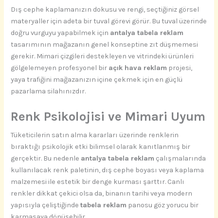
Dış cephe kaplamanızın dokusu ve rengi, seçtiğiniz görsel
materyaller için adeta bir tuval görevi görür. Bu tuval üzerinde
doğru vurguyu yapabilmek için
antalya tabela reklam
tasarımının mağazanın genel konseptine zıt düşmemesi
gerekir. Mimari çizgileri destekleyen ve vitrindeki ürünleri
gölgelemeyen profesyonel bir
açık hava reklam
projesi,
yaya trafiğini mağazanızın içine çekmek için en güçlü
pazarlama silahınızdır.
Renk Psikolojisi ve Mimari Uyum
Tüketicilerin satın alma kararları üzerinde renklerin
bıraktığı psikolojik etki bilimsel olarak kanıtlanmış bir
gerçektir. Bu nedenle
antalya tabela reklam
çalışmalarında
kullanılacak renk paletinin, dış cephe boyası veya kaplama
malzemesi ile estetik bir denge kurması şarttır. Canlı
renkler dikkat çekici olsa da, binanın tarihi veya modern
yapısıyla çeliştiğinde
tabela reklam
panosu göz yorucu bir
karmaşaya dönüşebilir.