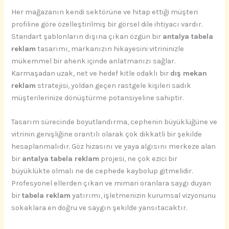
Her mağazanın kendi sektörüne ve hitap ettiği müşteri
profiline göre özelleştirilmiş bir görsel dile ihtiyacı vardır.
Standart şablonların dışına çıkan özgün bir
antalya tabela
reklam
tasarımı, markanızın hikayesini vitrininizle
mükemmel bir ahenk içinde anlatmanızı sağlar.
Karmaşadan uzak, net ve hedef kitle odaklı bir
dış mekan
reklam
stratejisi, yoldan geçen rastgele kişileri sadık
müşterilerinize dönüştürme potansiyeline sahiptir.
Tasarım sürecinde boyutlandırma, cephenin büyüklüğüne ve
vitrinin genişliğine orantılı olarak çok dikkatli bir şekilde
hesaplanmalıdır. Göz hizasını ve yaya algısını merkeze alan
bir
antalya tabela reklam
projesi, ne çok ezici bir
büyüklükte olmalı ne de cephede kaybolup gitmelidir.
Profesyonel ellerden çıkan ve mimari oranlara saygı duyan
bir
tabela reklam
yatırımı, işletmenizin kurumsal vizyonunu
sokaklara en doğru ve saygın şekilde yansıtacaktır.