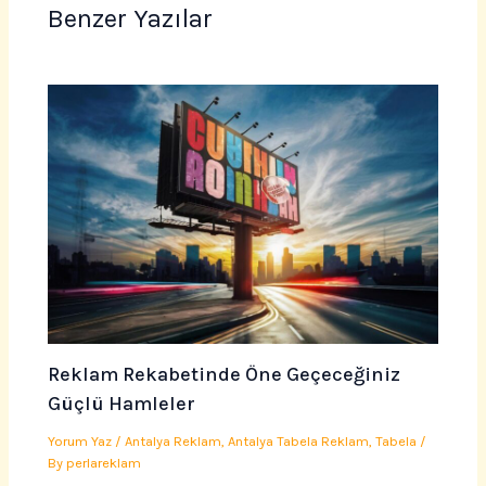
Benzer Yazılar
Reklam Rekabetinde Öne Geçeceğiniz
Güçlü Hamleler
Yorum Yaz
/
Antalya Reklam
,
Antalya Tabela Reklam
,
Tabela
/
By
perlareklam