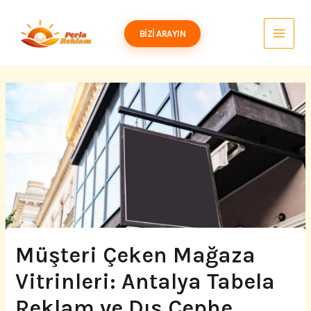
İçeriğe
atla
BIZI ARAYIN
Müşteri Çeken Mağaza
Vitrinleri: Antalya Tabela
Reklam ve Dış Cephe