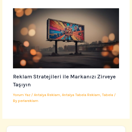
Reklam Stratejileri ile Markanızı Zirveye
Taşıyın
Yorum Yaz
/
Antalya Reklam
,
Antalya Tabela Reklam
,
Tabela
/
By
perlareklam