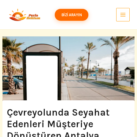
İçeriğe
atla
BIZI ARAYIN
Çevreyolunda Seyahat
Edenleri Müşteriye
Dönüştüren Antalya