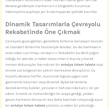
mesafeden sürücülerin odak noktası haline gelir hem de
devasa gövdesiyle markanızın o bölgedeki kurumsal
hakimiyetini şüpheye yer bırakmayacak şekilde kanıtlar.
Dinamik Tasarımlarla Çevreyolu
Rekabetinde Öne Çıkmak
Çevreyolu güzergahları genellikle birbirine benzeyen tesisler
ve standart dinlenme tesisleriyle doludur, bu da markaların
arasından sıyrılmayı zorlaştırır. Rekabetin bu denli yoğun
olduğu bir alanda, sıradan tasarımların dışına çıkarak
mimari dokunuşlar barındıran bir
antalya totem tabela
inşa
etmek sizi bölgesel bir çekim merkezine dönüştürür. Üç
boyutlu devasa harfler, kurumsal logoya uygun özel
geometrik kesimler veya dinamik dijital ekranlarla
desteklenmiş kuleler, yolcuların hafızasında kalıcı bir yer
edinir. Estetik ve mühendisliğin bir araya geldiği, yoldan
geçen herkesin dönüp bir kez daha bakmak isteyeceği eşsiz
bir
antalya totem tabela
çözümü, sıradan bir yolculuğu