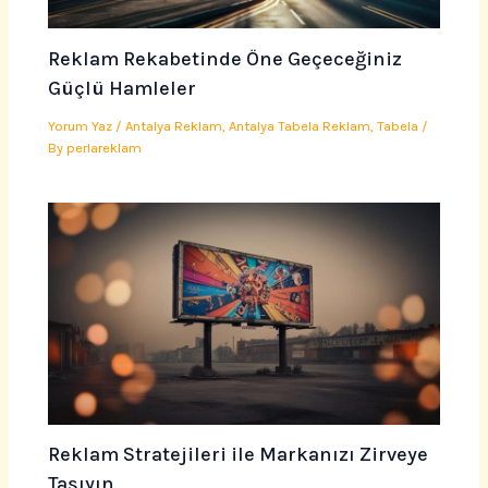
Reklam Rekabetinde Öne Geçeceğiniz
Güçlü Hamleler
Yorum Yaz
/
Antalya Reklam
,
Antalya Tabela Reklam
,
Tabela
/
By
perlareklam
Reklam Stratejileri ile Markanızı Zirveye
Taşıyın