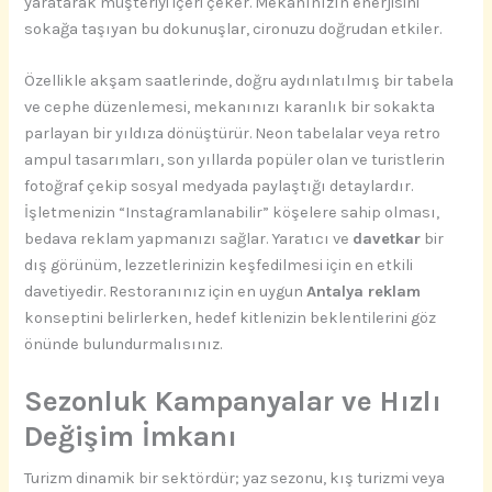
yaratarak müşteriyi içeri çeker. Mekanınızın enerjisini
sokağa taşıyan bu dokunuşlar, cironuzu doğrudan etkiler.
Özellikle akşam saatlerinde, doğru aydınlatılmış bir tabela
ve cephe düzenlemesi, mekanınızı karanlık bir sokakta
parlayan bir yıldıza dönüştürür. Neon tabelalar veya retro
ampul tasarımları, son yıllarda popüler olan ve turistlerin
fotoğraf çekip sosyal medyada paylaştığı detaylardır.
İşletmenizin “Instagramlanabilir” köşelere sahip olması,
bedava reklam yapmanızı sağlar. Yaratıcı ve
davetkar
bir
dış görünüm, lezzetlerinizin keşfedilmesi için en etkili
davetiyedir. Restoranınız için en uygun
Antalya reklam
konseptini belirlerken, hedef kitlenizin beklentilerini göz
önünde bulundurmalısınız.
Sezonluk Kampanyalar ve Hızlı
Değişim İmkanı
Turizm dinamik bir sektördür; yaz sezonu, kış turizmi veya