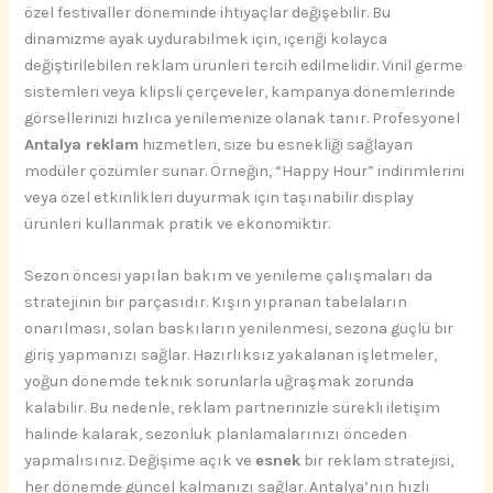
özel festivaller döneminde ihtiyaçlar değişebilir. Bu
dinamizme ayak uydurabilmek için, içeriği kolayca
değiştirilebilen reklam ürünleri tercih edilmelidir. Vinil germe
sistemleri veya klipsli çerçeveler, kampanya dönemlerinde
görsellerinizi hızlıca yenilemenize olanak tanır. Profesyonel
Antalya reklam
hizmetleri, size bu esnekliği sağlayan
modüler çözümler sunar. Örneğin, “Happy Hour” indirimlerini
veya özel etkinlikleri duyurmak için taşınabilir display
ürünleri kullanmak pratik ve ekonomiktir.
Sezon öncesi yapılan bakım ve yenileme çalışmaları da
stratejinin bir parçasıdır. Kışın yıpranan tabelaların
onarılması, solan baskıların yenilenmesi, sezona güçlü bir
giriş yapmanızı sağlar. Hazırlıksız yakalanan işletmeler,
yoğun dönemde teknik sorunlarla uğraşmak zorunda
kalabilir. Bu nedenle, reklam partnerinizle sürekli iletişim
halinde kalarak, sezonluk planlamalarınızı önceden
yapmalısınız. Değişime açık ve
esnek
bir reklam stratejisi,
her dönemde güncel kalmanızı sağlar. Antalya’nın hızlı