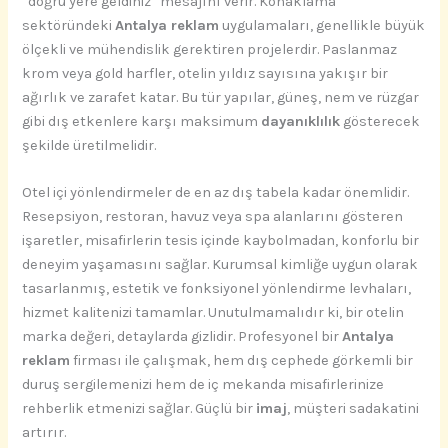
“doğru yere geldiniz” mesajını verir. Konaklama
sektöründeki
Antalya reklam
uygulamaları, genellikle büyük
ölçekli ve mühendislik gerektiren projelerdir. Paslanmaz
krom veya gold harfler, otelin yıldız sayısına yakışır bir
ağırlık ve zarafet katar. Bu tür yapılar, güneş, nem ve rüzgar
gibi dış etkenlere karşı maksimum
dayanıklılık
gösterecek
şekilde üretilmelidir.
Otel içi yönlendirmeler de en az dış tabela kadar önemlidir.
Resepsiyon, restoran, havuz veya spa alanlarını gösteren
işaretler, misafirlerin tesis içinde kaybolmadan, konforlu bir
deneyim yaşamasını sağlar. Kurumsal kimliğe uygun olarak
tasarlanmış, estetik ve fonksiyonel yönlendirme levhaları,
hizmet kalitenizi tamamlar. Unutulmamalıdır ki, bir otelin
marka değeri, detaylarda gizlidir. Profesyonel bir
Antalya
reklam
firması ile çalışmak, hem dış cephede görkemli bir
duruş sergilemenizi hem de iç mekanda misafirlerinize
rehberlik etmenizi sağlar. Güçlü bir
imaj
, müşteri sadakatini
artırır.