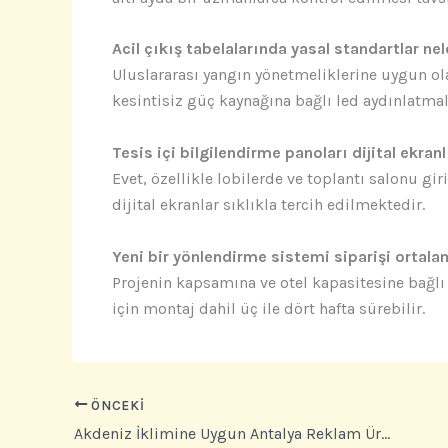
Acil çıkış tabelalarında yasal standartlar nel
Uluslararası yangın yönetmeliklerine uygun ol
kesintisiz güç kaynağına bağlı led aydınlatmal
Tesis içi bilgilendirme panoları dijital ekranl
Evet, özellikle lobilerde ve toplantı salonu gi
dijital ekranlar sıklıkla tercih edilmektedir.
Yeni bir yönlendirme sistemi siparişi ortala
Projenin kapsamına ve otel kapasitesine bağlı
için montaj dahil üç ile dört hafta sürebilir.
ÖNCEKI
Akdeniz İklimine Uygun Antalya Reklam Üretimi: Güneşe ve Neme Meydan Okuyan Dayanıklı Tabelalar