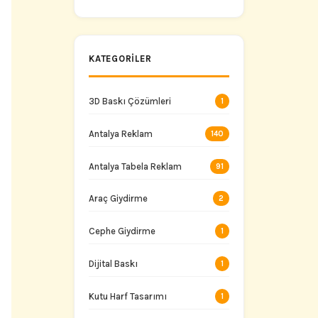
Taşıyın
KATEGORILER
3D Baskı Çözümleri
1
Antalya Reklam
140
Antalya Tabela Reklam
91
Araç Giydirme
2
Cephe Giydirme
1
Dijital Baskı
1
Kutu Harf Tasarımı
1