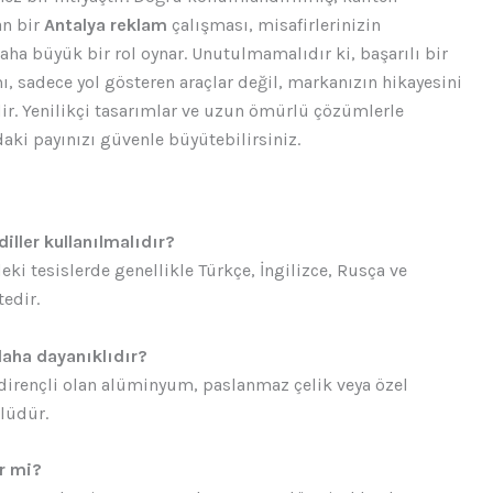
an bir
Antalya reklam
çalışması, misafirlerinizin
a büyük bir rol oynar. Unutulmamalıdır ki, başarılı bir
, sadece yol gösteren araçlar değil, markanızın hikayesini
zdir. Yenilikçi tasarımlar ve uzun ömürlü çözümlerle
daki payınızı güvenle büyütebilirsiniz.
iller kullanılmalıdır?
ki tesislerde genellikle Türkçe, İngilizce, Rusça ve
tedir.
daha dayanıklıdır?
 dirençli olan alüminyum, paslanmaz çelik veya özel
lüdür.
ir mi?