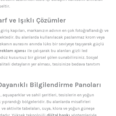
eltir.
arf ve Işıklı Çözümler
 giriş kapıları, markanızın adının en çok fotoğraflandığı ve
lmektedir. Bu alanlarda kullanılacak paslanmaz krom veya
anın aurasını anında lüks bir seviyeye taşıyarak güçlü
 reklam ajansı
ile çalışarak bu alanları gizli led
ndüz kusursuz bir görsel şölen sunabilirsiniz. Sosyal
liteli detayların yer alması, tesisinize bedava tanıtım
 Dayanıklı Bilgilendirme Panoları
aquaparklar ve sahil şeritleri, tesislerin en yoğun
yıprandığı bölgeleridir. Bu alanlarda misafirleri
 ve aktivite tabelaları, suya, klora ve yoğun güneşe
dadır. Yüksek teknolojili
dijital baskı
yöntemleriyle