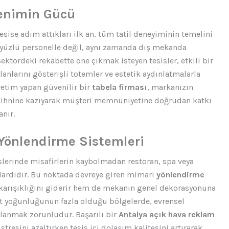
lenimin Gücü
 tesise adım attıkları ilk an, tüm tatil deneyiminin temelini
r yüzlü personelle değil, aynı zamanda dış mekanda
Sektördeki rekabette öne çıkmak isteyen tesisler, etkili bir
lanlarını gösterişli totemler ve estetik aydınlatmalarla
etim yapan güvenilir bir
tabela firması
, markanızın
in zihnine kazıyarak müşteri memnuniyetine doğrudan katkı
nır.
Yönlendirme Sistemleri
lerinde misafirlerin kaybolmadan restoran, spa veya
dardıdır. Bu noktada devreye giren mimari
yönlendirme
a karışıklığını giderir hem de mekanın genel dekorasyonuna
ist yoğunluğunun fazla olduğu bölgelerde, evrensel
llanmak zorunludur. Başarılı bir
Antalya açık hava reklam
stresini azaltırken tesis içi dolaşım kalitesini artırarak