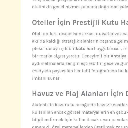
otelinizin genel hizmet puanını doğrudan yüks
Oteller İçin Prestijli Kutu H
Otel lobileri, resepsiyon arkası duvarlar ve ana
akılda kaldığı stratejik alanların başında ge
pleksi detaylı şık bir
kutu harf
uygulaması, mek
bir marka algısı yaratır. Deneyimli bir
Antalya
aydınlatmalarla zenginleştirebilir, gece ve gü
medyada paylaşılan her tatil fotoğrafında bu ka
imkanı sunar.
Havuz ve Plaj Alanları İçin
Akdeniz’in kavurucu sıcağında havuz kenarları, 
kullanılan ancak görsel materyallerin en çabuk 
bilgilendirmek için kullanılacak uyarı panoları
dayanıklı özel materyallerden üretilmek zorun