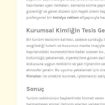
hazırlanan uyarı levhaları, zamanla solma yapm
güvenliği ve genel düzeni için hayati önem ta
profesyonel bir
Antalya reklam
altyapısıyla haz
Kurumsal Kimliğin Tesis G
Bir turizm tesisinin kalitesi, sadece sunduğu
sergilediği tutarlı ve kusursuz marka imajıyl
kapılarındaki numaratörlere kadar uzanan bu 
bütünlüğü yakalamak, ziyaretçilere güven aşıl
dokusuna uygun renklerin ve yazı tiplerinin se
atmosfer yaratır. Bu uyumu yakalamak için ü
firmaları
ile ortaklık kurmak, işletmenizi raki
Sonuç
Turizm sektörünün başkentinde hizmet veren ote
harmanlayan görsel iletişim araçları vazgeçilm