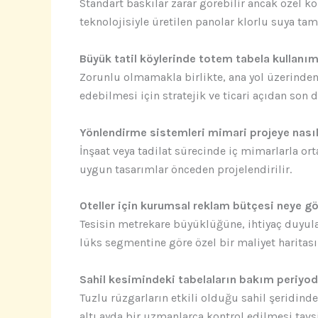
Standart baskılar zarar görebilir ancak özel 
teknolojisiyle üretilen panolar klorlu suya tam
Büyük tatil köylerinde totem tabela kullanı
Zorunlu olmamakla birlikte, ana yol üzerinden 
edebilmesi için stratejik ve ticari açıdan son d
Yönlendirme sistemleri mimari projeye nasıl
İnşaat veya tadilat sürecinde iç mimarlarla or
uygun tasarımlar önceden projelendirilir.
Oteller için kurumsal reklam bütçesi neye gör
Tesisin metrekare büyüklüğüne, ihtiyaç duyula
lüks segmentine göre özel bir maliyet haritası ç
Sahil kesimindeki tabelaların bakım periyod
Tuzlu rüzgarların etkili olduğu sahil şeridind
altı ayda bir uzmanlarca kontrol edilmesi tavsi