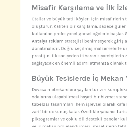
Misafir Karşılama ve İlk İz
Oteller ve büyük tatil köyleri için misafirlerin
oluşturur. Kaliteli bir karşılama, sadece güle
kullanılan profesyonel görsel öğelerle başlar. 
Antalya reklam
stratejisi benimseyerek giriş a
donatmalıdır. Doğru seçilmiş malzemelerle ür
prestijini ilk saniyeden itibaren ziyaretçiler
sağlayacak en önemli adımı atmanıza olanak ta
Büyük Tesislerde İç Mekan 
Devasa metrekarelere yayılan turizm kompleks
odalarına ulaşabilmesi hayati bir hizmet stan
tabelası
tasarımları, hem işlevsel olarak kaf
zarif bir dokunuş katar. Özellikle yabancı tur
piktogramlar ve çoklu dil destekli panolar ku
ve iç mekan projelendirmesi, misafirlerin tatil 