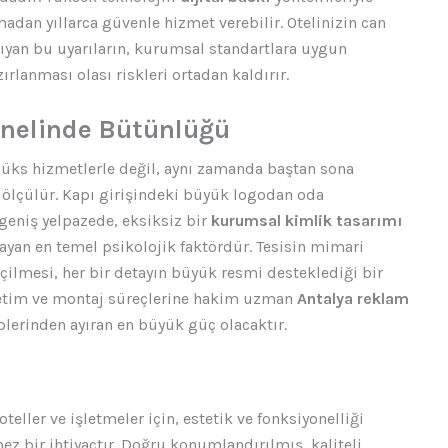
adan yıllarca güvenle hizmet verebilir. Otelinizin can
şıyan bu uyarıların, kurumsal standartlara uygun
ırlanması olası riskleri ortadan kaldırır.
enelinde Bütünlüğü
 lüks hizmetlerle değil, aynı zamanda baştan sona
a ölçülür. Kapı girişindeki büyük logodan oda
geniş yelpazede, eksiksiz bir
kurumsal kimlik tasarımı
ayan en temel psikolojik faktördür. Tesisin mimari
çilmesi, her bir detayın büyük resmi desteklediği bir
retim ve montaj süreçlerine hakim uzman
Antalya reklam
plerinden ayıran en büyük güç olacaktır.
ller ve işletmeler için, estetik ve fonksiyonelliği
ez bir ihtiyaçtır. Doğru konumlandırılmış, kaliteli