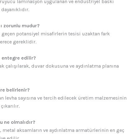
koruyucu laminasyon uygulanan ve endüstriyel baskı
 dayanıklıdır.
mı zorunlu mudur?
geçen potansiyel misafirlerin tesisi uzaktan fark
erece gereklidir.
 entegre edilir?
tak çalışılarak, duvar dokusuna ve aydınlatma planına
e belirlenir?
n levha sayısına ve tercih edilecek üretim malzemesinin
ıkarılır.
u ne olmalıdır?
e, metal aksamların ve aydınlatma armatürlerinin en geç
ye edilir.