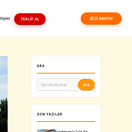
BIZI ARAYIN
etişim
TEKLIF AL
ARA
Ara
SON YAZILAR
İşletmeniz İçin En