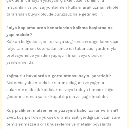
Çok derin olmayan yüzeysel çizikler, özel akrilik cila
macunları ve polisaj yöntemleri kullanılarak uzman ekipler
tarafından büyük ölçüde pürüzsüz hale getirilebilir.
Folyo kaplamalarda kenarlardan kalkma başlarsa ne
yapılmalıdır?
Kalkan bölgeden içeri toz veya su girmesini engellemek için,
folyo tamamen kopmadan önce ısı tabancası yardımıyla
profesyonelce yeniden yapıştırılmalı veya o bölüm
yenilenmelidir.
Yağmurlu havalarda sigorta atması neyin işaretidir?
Sistemin yalıtımında bir sorun olduğunu ve yağmur
sularının elektrik kablolarına veya trafoya temas ettiğini
gösterir, anında şalter kapatılıp servis çağrılmalıdır.
Kuş pislikleri malzemenin yüzeyine kalıcı zarar verir mi?
Evet, kuş pislikleri yüksek oranda asit içerdiği için uzun süre
temizlenmezse akrilik yüzeylerde ve metalik boyalarda