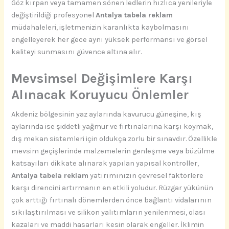
Göz kırpan veya tamamen sönen ledlerin hızlıca yenileriyle
değiştirildiği profesyonel
Antalya tabela reklam
müdahaleleri, işletmenizin karanlıkta kaybolmasını
engelleyerek her gece aynı yüksek performansı ve görsel
kaliteyi sunmasını güvence altına alır.
Mevsimsel Değişimlere Karşı
Alınacak Koruyucu Önlemler
Akdeniz bölgesinin yaz aylarında kavurucu güneşine, kış
aylarında ise şiddetli yağmur ve fırtınalarına karşı koymak,
dış mekan sistemleri için oldukça zorlu bir sınavdır. Özellikle
mevsim geçişlerinde malzemelerin genleşme veya büzülme
katsayıları dikkate alınarak yapılan yapısal kontroller,
Antalya tabela reklam
yatırımınızın çevresel faktörlere
karşı direncini artırmanın en etkili yoludur. Rüzgar yükünün
çok arttığı fırtınalı dönemlerden önce bağlantı vidalarının
sıkılaştırılması ve silikon yalıtımların yenilenmesi, olası
kazaları ve maddi hasarları kesin olarak engeller. İklimin