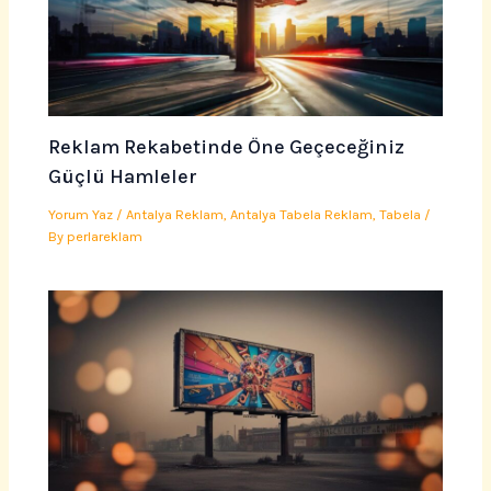
Reklam Rekabetinde Öne Geçeceğiniz
Güçlü Hamleler
Yorum Yaz
/
Antalya Reklam
,
Antalya Tabela Reklam
,
Tabela
/
By
perlareklam