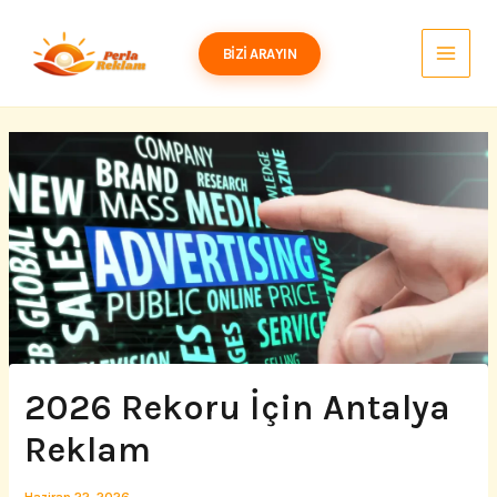
İçeriğe
atla
BIZI ARAYIN
2026 Rekoru İçin Antalya
Reklam