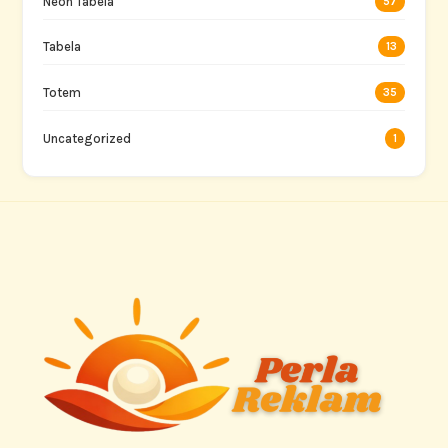
Neon Tabela
57
Tabela
13
Totem
35
Uncategorized
1