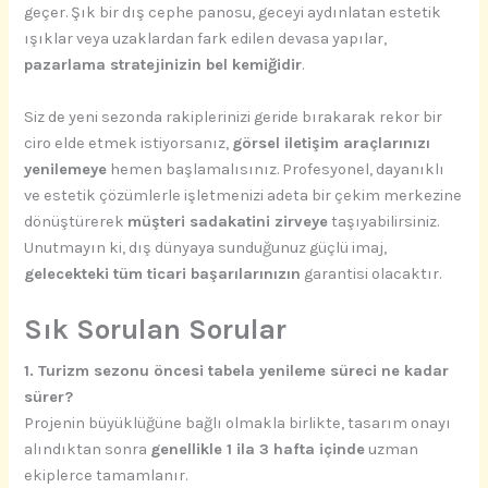
geçer. Şık bir dış cephe panosu, geceyi aydınlatan estetik
ışıklar veya uzaklardan fark edilen devasa yapılar,
pazarlama stratejinizin bel kemiğidir
.
Siz de yeni sezonda rakiplerinizi geride bırakarak rekor bir
ciro elde etmek istiyorsanız,
görsel iletişim araçlarınızı
yenilemeye
hemen başlamalısınız. Profesyonel, dayanıklı
ve estetik çözümlerle işletmenizi adeta bir çekim merkezine
dönüştürerek
müşteri sadakatini zirveye
taşıyabilirsiniz.
Unutmayın ki, dış dünyaya sunduğunuz güçlü imaj,
gelecekteki tüm ticari başarılarınızın
garantisi olacaktır.
Sık Sorulan Sorular
1. Turizm sezonu öncesi tabela yenileme süreci ne kadar
sürer?
Projenin büyüklüğüne bağlı olmakla birlikte, tasarım onayı
alındıktan sonra
genellikle 1 ila 3 hafta içinde
uzman
ekiplerce tamamlanır.