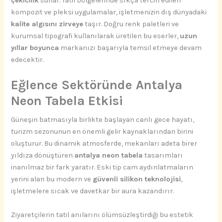
çekicilik
sunar. Tatil bölgelerinde sıkça tercih edilen
kompozit ve pleksi uygulamalar, işletmenizin dış dünyadaki
kalite algısını zirveye
taşır. Doğru renk paletleri ve
kurumsal tipografi kullanılarak üretilen bu eserler,
uzun
yıllar boyunca
markanızı başarıyla temsil etmeye devam
edecektir.
Eğlence Sektöründe Antalya
Neon Tabela Etkisi
Güneşin batmasıyla birlikte başlayan canlı gece hayatı,
turizm sezonunun en önemli gelir kaynaklarından birini
oluşturur. Bu dinamik atmosferde, mekanları adeta birer
yıldıza dönüştüren
antalya neon tabela
tasarımları
inanılmaz bir fark yaratır. Eski tip cam aydınlatmaların
yerini alan bu modern ve
güvenli silikon teknolojisi
,
işletmelere sıcak ve davetkar bir aura kazandırır.
Ziyaretçilerin tatil anılarını ölümsüzleştirdiği bu estetik