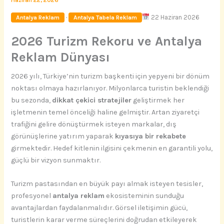
Haziran 22, 2026
·
22 Haziran 2026
Antalya Reklam
Antalya Tabela Reklam
2026 Turizm Rekoru ve Antalya
Reklam Dünyası
2026 yılı, Türkiye’nin turizm başkenti için yepyeni bir dönüm
noktası olmaya hazırlanıyor. Milyonlarca turistin beklendiği
bu sezonda,
dikkat çekici stratejiler
geliştirmek her
işletmenin temel önceliği haline gelmiştir. Artan ziyaretçi
trafiğini gelire dönüştürmek isteyen markalar, dış
görünüşlerine yatırım yaparak
kıyasıya bir rekabete
girmektedir. Hedef kitlenin ilgisini çekmenin en garantili yolu,
güçlü bir vizyon sunmaktır.
Turizm pastasından en büyük payı almak isteyen tesisler,
profesyonel
antalya reklam
ekosisteminin sunduğu
avantajlardan faydalanmalıdır. Görsel iletişimin gücü,
turistlerin karar verme süreçlerini doğrudan etkileyerek