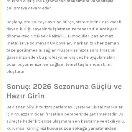
müşteri düşüşüne uğramadan
maksimum kapasiteyle
çalışmaya devam eder.
Başlangıçta kaliteye ayrılan bütçe, sistemlerin uzun vadeli
dayanıklılığı sayesinde
işletmenize tasarruf olarak
geri
dönmektedir. Yüksek kaliteli LED modüller, paslanmaz
metaller ve solmayan UV boyalar, markanızın
her zaman
taze görünmesini
sağlar. Müşterilerinizde sarsılmaz bir
güven inşa eden bu profesyonel dış cephe uygulamaları,
ticari büyümenizin
en sağlam temel taşlarından
birini
oluşturur.
Sonuç: 2026 Sezonuna Güçlü ve
Hazır Girin
Beklenen büyük turizm patlaması, yerel ve ulusal markalar
için muazzam ticari fırsatları beraberinde getirmektedir. Bu
süreçte hedef kitlenize ulaşmanın en kestirme ve etkili yolu,
kurumsal kimliğinizi
kusursuzca sokağa yansıtmaktan