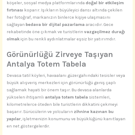
köşeler, sosyal medya platformlarında
doğal bir etkileşim
fırtınası
koparır. Işıkların büyüleyici dansı altında çekilen
her fotoğraf, markanızın binlerce kişiye ulaşmasını
sağlayan
bedava bir dijital pazarlama
aracıdır. Gece
rekabetinde öne çıkmak ve turistlerin
vazgeçilmez durağı
olmak
için bu renkli aydınlatmalar eşsiz bir yatırımdır.
Görünürlüğü Zirveye Taşıyan
Antalya Totem Tabela
Devasa tatil köyleri, havaalanı güzergahındaki tesisler veya
büyük alışveriş merkezleri için görünürlüğü geniş çaplı
sağlamak hayati bir önem taşır. Bu devasa alanlarda
yükselen ihtişamlı
antalya totem tabela
sistemleri,
kilometrelerce öteden bile turistlerin dikkatini çekmeyi
başarır. Sürücülerin ve yolcuların
zihnine kazınan bu
yapılar
, işletmenizin konumunu ve büyüklüğünü kanıtlayan
en net göstergelerdir.