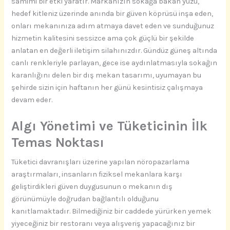
samimi bir etki yaratır. Markanızın sokağa bakan yüzü,
hedef kitleniz üzerinde anında bir güven köprüsü inşa eden,
onları mekanınıza adım atmaya davet eden ve sunduğunuz
hizmetin kalitesini sessizce ama çok güçlü bir şekilde
anlatan en değerli iletişim silahınızdır. Gündüz güneş altında
canlı renkleriyle parlayan, gece ise aydınlatmasıyla sokağın
karanlığını delen bir dış mekan tasarımı, uyumayan bu
şehirde sizin için haftanın her günü kesintisiz çalışmaya
devam eder.
Algı Yönetimi ve Tüketicinin İlk
Temas Noktası
Tüketici davranışları üzerine yapılan nöropazarlama
araştırmaları, insanların fiziksel mekanlara karşı
geliştirdikleri güven duygusunun o mekanın dış
görünümüyle doğrudan bağlantılı olduğunu
kanıtlamaktadır. Bilmediğiniz bir caddede yürürken yemek
yiyeceğiniz bir restoranı veya alışveriş yapacağınız bir