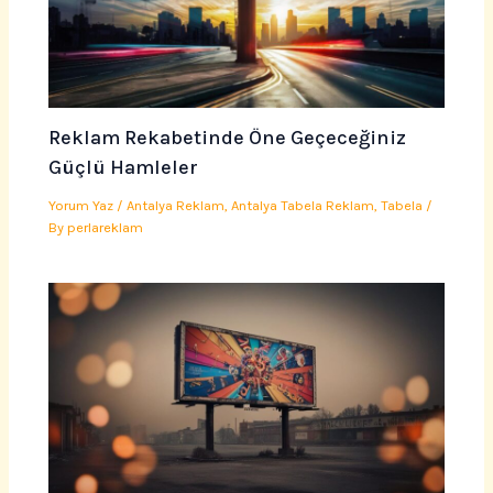
Reklam Rekabetinde Öne Geçeceğiniz
Güçlü Hamleler
Yorum Yaz
/
Antalya Reklam
,
Antalya Tabela Reklam
,
Tabela
/
By
perlareklam