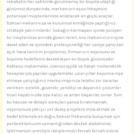
rekabetin her sektörde görülmemiş bir boyuta ulaştığı
günümüz dünyasında, markanızın eşsiz hikayesini
potansiyel müşterilerinize anlatacak en güçlü araçlar,
fiziksel mekanınıza ve kurumsal kimliğinize yaptığınız
stratejik yatırımlardır. Sokağın karmaşası içinde yürüyen
bir müşterinize anında güven veren, onu mekanınızın içine
davet eden ve işinizdeki profesyonelliği her saniye yansıtan
açık hava tanıtım projeleriniz, firmanızın vizyonunu ve
büyüme hedeflerini destekleyen en büyük gücünüzdür.
Kalitesiz malzemeler, özensiz işçilik ve hatalı mühendislik
hesaplarıyla yapılan uygulamalar, uzun yıllar boyunca inşa
etmeye çalıştığınız marka imajınıza telafisi zor zararlar
verirken; estetik, güvenilir, yenilikçi ve dayanıklı çözümler
ticari hayatınızda size kalıcı ve artan başarılar sunar. Tüm
bu hassas ve detaylı süreçleri şansa bırakmamak,
vizyonunuza yakışır üst düzey projelere imza atmak ve
hedef kitlenizle en doğru fiziksel frekansta buluşmak için
perlareklam.com uzmanlığından destek alabilirsiniz.
İşletmenizin prestijini rakiplerinizin fersah fersah önüne