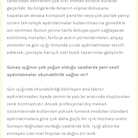
tarafından belirlenen çok sıkı mimari estetik kurallar
geçerlidir. Bu bölgelerde binanın orijinal dokusunu
kapatacak devasa kompozit paneller veya çok parlak yanıp
sönen teknolojik aydınlatmalar kullanılmasına genellikle
izin verilmez. Bunun yerine tarihi dokuya uyum sağlayacak
eskitilmiş metaller, ferforje askılı yönlendirmeler, ahşap
zeminler ve gün ışığı tonunda sıcak aydınlatmalar tercih
edilerek, çevreyle barışık özel butik tasarımlar geliştirilir.
Güneş ışığının çok yoğun olduğu saatlerde yeni nesil
aydınlatmalar okunabilirlik sağlar mı?
Gün ışığında okunabilirliği belirleyen ana faktör
aydınlatmadan ziyade zemin ile yazılar arasında oluşturulan
renk kontrastıdır. Ancak profesyonel dış mekan
sistemlerinde kullanılan yüksek lümenli modüller standart
aydınlatmalara göre çok daha güçlü bir ışık hüzmesi üretir.
Güneşin doğrudan vurduğu saatlerde bile, ışığı absorbe
etmeyen özel mat folyolar ve doğru zıt renk