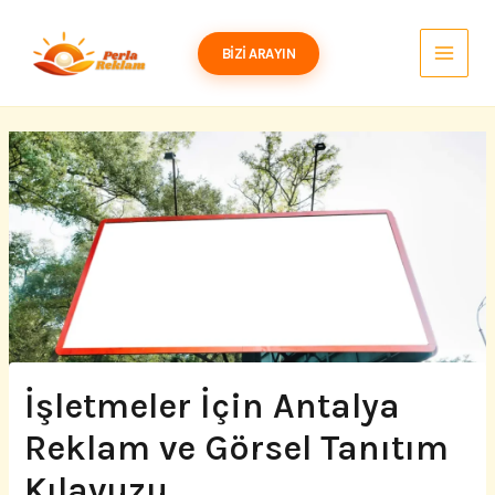
İçeriğe
atla
BIZI ARAYIN
İşletmeler İçin Antalya
Reklam ve Görsel Tanıtım
Kılavuzu