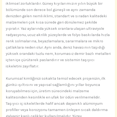
iklimsel zorluklardır. Güney kıyılarımızın yılın büyük bir
bölümünde son derece bol güneşli ve aynı zamanda
denizden gelen nemli iklimi, standart ve sıradan kalitedeki
malzemeleri çok kısa sürede geri dönülemez şekilde
yıpratır. Yaz aylarında yüksek oranlara ulaşan ultraviyole
radyasyonu, ucuz akrilik yüzeylerde ve folyo baskılarda hızla
renk solmalarına, beyazlamalara, sararmalara ve mikro
çatlaklara neden olur. Aynı anda, deniz havasının taşıdığı
yüksek orandaki tuzlu nem, korumasız demir bazlı metalleri
içten içe çürüterek paslandırır ve sistemin taşıyıcı
iskeletini zayıflatır.
Kurumsal kimliğinizi sokakta temsil edecek projenizin, ilk
günkü ışıltısını ve yapısal sağlamlığını yıllar boyunca
koruyabilmesi için, üretim sürecindeki malzeme
kalitesinden kesinlikle en ufak bir ödün verilmemelidir.
Taşıyıcı iç iskeletlerde hafif ancak dayanıklı alüminyum
profiller veya korozyonu tamamen önleyen sıcak daldırma
galvaniz kaplı çelikler kullanılmalıdır. Yüzey