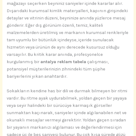
mağazayı seçerken beyniniz saniyeler içinde kararlar alır.
Dışarıdaki kurumsal kimlik materyalleri, kapının girişindeki
detaylar ve vitrinin düzeni, beyninize anında yüzlerce mesaj
gönderir. Eğer dış görünüm özenli, temiz, kaliteli
malzemelerden üretilmiş ve markanın kurumsal renkleriyle
tam uyumlu bir bütünlük içindeyse, içeride sunulacak
hizmetin veya ürünün de aynı derecede kusursuz olduğu
varsayılır. Bu kritik karar anında, profesyonelce
kurgulanmış bir
antalya reklam tabela
çalışması,
potansiyel müşterilerinizin zihnindeki tüm şüphe
bariyerlerini yıkan anahtardır.
Sokakların kendine has bir dili ve durmak bilmeyen bir ritmi
vardır. Bu ritme ayak uydurabilmek, yoldan geçen bir yayaya
veya seyir halindeki bir sürücüye karmaşık görseller
sunmaktan kaçınarak, saniyeler içinde algılanabilen net ve
okunaklı mesajlar vermeyi gerektirir. Yoldan geçen sıradan
bir yayanın markanızı algılaması ve değerlendirmesi için
sadece üç ile beş saniyesi bulunur. Bu çok kısa sürede gözü