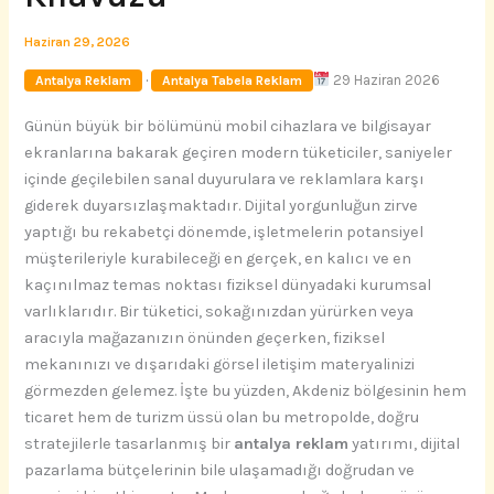
Haziran 29, 2026
·
29 Haziran 2026
Antalya Reklam
Antalya Tabela Reklam
Günün büyük bir bölümünü mobil cihazlara ve bilgisayar
ekranlarına bakarak geçiren modern tüketiciler, saniyeler
içinde geçilebilen sanal duyurulara ve reklamlara karşı
giderek duyarsızlaşmaktadır. Dijital yorgunluğun zirve
yaptığı bu rekabetçi dönemde, işletmelerin potansiyel
müşterileriyle kurabileceği en gerçek, en kalıcı ve en
kaçınılmaz temas noktası fiziksel dünyadaki kurumsal
varlıklarıdır. Bir tüketici, sokağınızdan yürürken veya
aracıyla mağazanızın önünden geçerken, fiziksel
mekanınızı ve dışarıdaki görsel iletişim materyalinizi
görmezden gelemez. İşte bu yüzden, Akdeniz bölgesinin hem
ticaret hem de turizm üssü olan bu metropolde, doğru
stratejilerle tasarlanmış bir
antalya reklam
yatırımı, dijital
pazarlama bütçelerinin bile ulaşamadığı doğrudan ve