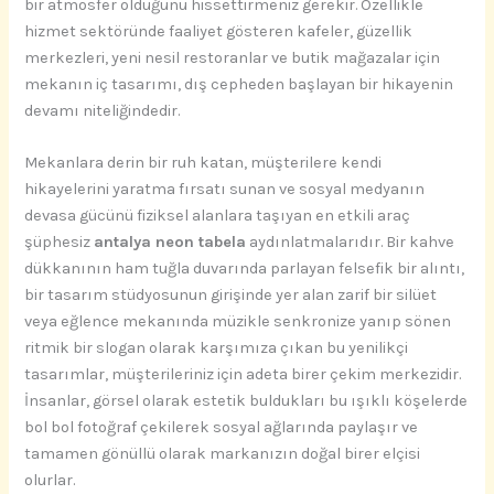
bir atmosfer olduğunu hissettirmeniz gerekir. Özellikle
hizmet sektöründe faaliyet gösteren kafeler, güzellik
merkezleri, yeni nesil restoranlar ve butik mağazalar için
mekanın iç tasarımı, dış cepheden başlayan bir hikayenin
devamı niteliğindedir.
Mekanlara derin bir ruh katan, müşterilere kendi
hikayelerini yaratma fırsatı sunan ve sosyal medyanın
devasa gücünü fiziksel alanlara taşıyan en etkili araç
şüphesiz
antalya neon tabela
aydınlatmalarıdır. Bir kahve
dükkanının ham tuğla duvarında parlayan felsefik bir alıntı,
bir tasarım stüdyosunun girişinde yer alan zarif bir silüet
veya eğlence mekanında müzikle senkronize yanıp sönen
ritmik bir slogan olarak karşımıza çıkan bu yenilikçi
tasarımlar, müşterileriniz için adeta birer çekim merkezidir.
İnsanlar, görsel olarak estetik buldukları bu ışıklı köşelerde
bol bol fotoğraf çekilerek sosyal ağlarında paylaşır ve
tamamen gönüllü olarak markanızın doğal birer elçisi
olurlar.