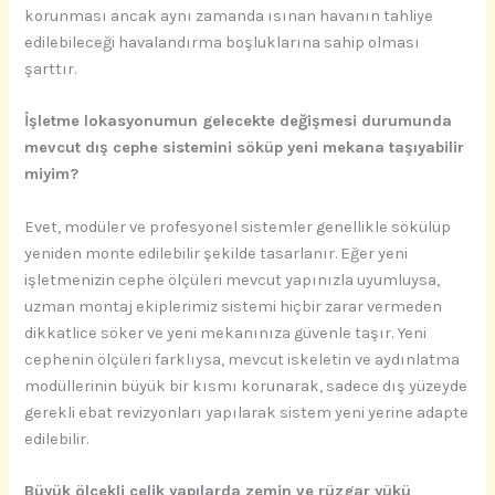
korunması ancak aynı zamanda ısınan havanın tahliye
edilebileceği havalandırma boşluklarına sahip olması
şarttır.
İşletme lokasyonumun gelecekte değişmesi durumunda
mevcut dış cephe sistemini söküp yeni mekana taşıyabilir
miyim?
Evet, modüler ve profesyonel sistemler genellikle sökülüp
yeniden monte edilebilir şekilde tasarlanır. Eğer yeni
işletmenizin cephe ölçüleri mevcut yapınızla uyumluysa,
uzman montaj ekiplerimiz sistemi hiçbir zarar vermeden
dikkatlice söker ve yeni mekanınıza güvenle taşır. Yeni
cephenin ölçüleri farklıysa, mevcut iskeletin ve aydınlatma
modüllerinin büyük bir kısmı korunarak, sadece dış yüzeyde
gerekli ebat revizyonları yapılarak sistem yeni yerine adapte
edilebilir.
Büyük ölçekli çelik yapılarda zemin ve rüzgar yükü